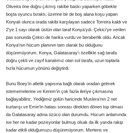
Oliveira öne doğru çıkmış rakibe baskı yaparken göbekte
boşta oyuncu bıraktı, üzerine bir de boş alana koşu yapan
Konyalı olunca orada rakibi karşılayan sadece Torreira kaldı ve
2’ye 1 sayı olarak üstün olan taraf Konya’ydı. Çekici’ye verilen
pas sonunda Çekici de harika vurdu ve beraberlik oldu. Ancak
Konya’nın hücum planının tam olarak bu olduğunu
düşünmüyorum. Konya, Galatasaray’ı özellikle sağ tarafa
doğru çekti ve zayıf kanalımız olan sol tarafa, uzun toplarla
hızla hücumun yönünü değiştirdi.
Bunu Boey’in atletik yapısına bağlı olarak oradan gelmek
istememelerine ve Kerem’in çok fazla ileriye çıkmasına
bağlayabiliriz. Yediğimiz golün haricinde Muslera’nın 2 net
kurtarışı ve Emin’in hatası sonrası direkten dönen top olması
da Galatasaray adına üzücü olan durumdu. Hücum anlamında
ise her ne kadar pozisyonlar bulmuş olsak da ilk yarıda rakip
kadar etkili olduğumuzu düşünmüyorum. Mertens ve