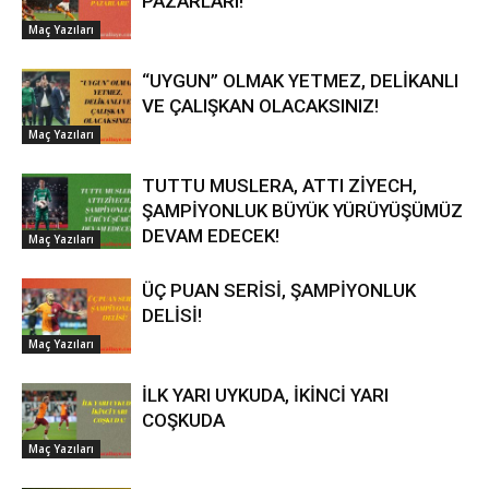
PAZARLARI!
Maç Yazıları
“UYGUN” OLMAK YETMEZ, DELİKANLI
VE ÇALIŞKAN OLACAKSINIZ!
Maç Yazıları
TUTTU MUSLERA, ATTI ZİYECH,
ŞAMPİYONLUK BÜYÜK YÜRÜYÜŞÜMÜZ
DEVAM EDECEK!
Maç Yazıları
ÜÇ PUAN SERİSİ, ŞAMPİYONLUK
DELİSİ!
Maç Yazıları
İLK YARI UYKUDA, İKİNCİ YARI
COŞKUDA
Maç Yazıları