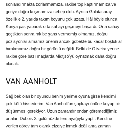
sonlandırmakta zorlanmamıza, rakibe top kaptırmamıza ve
geriye doğru koşmamıza sebep oldu. Ayrıca Galatasaray
özellikle 2. yarıda takım boyunu çok uzattı. Hâl böyle olunca
Konya pas yaparak orta sahayı geçmeyi başardı. Orta sahayı
geçtikten sonra rakibe şans vermemiş olmamız, doğru
pozisyonlar almamız önemli ancak göbekte bu kadar boşluklar
bırakmamız doğru bir görüntü değildi. Belki de Oliveira yerine
rakibe göre bazı maçlarda Midtjsö’yü oynatmak daha doğru
olacak.
VAN AANHOLT
Sağ bek olan bir oyuncu benim yerime oyuna girse kendimi
çok kötü hissederim. Van Aanholt’un şapkayı önüne koyup bir
düşünmesi gerekiyor. Uzun zamandır ondan göremediğimiz
ortaları Dubois 2. golümüzde ters ayağıyla yaptı. Kendine
verilen görev tam olarak çizgiye inmek değil ama zaman