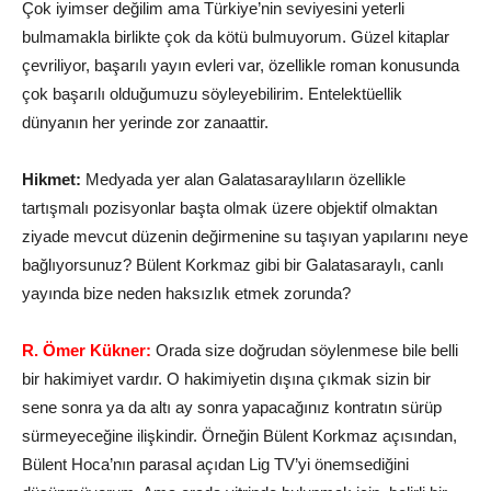
Çok iyimser değilim ama Türkiye’nin seviyesini yeterli
bulmamakla birlikte çok da kötü bulmuyorum. Güzel kitaplar
çevriliyor, başarılı yayın evleri var, özellikle roman konusunda
çok başarılı olduğumuzu söyleyebilirim. Entelektüellik
dünyanın her yerinde zor zanaattir.
Hikmet:
Medyada yer alan Galatasaraylıların özellikle
tartışmalı pozisyonlar başta olmak üzere objektif olmaktan
ziyade mevcut düzenin değirmenine su taşıyan yapılarını neye
bağlıyorsunuz? Bülent Korkmaz gibi bir Galatasaraylı, canlı
yayında bize neden haksızlık etmek zorunda?
R. Ömer Kükner:
Orada size doğrudan söylenmese bile belli
bir hakimiyet vardır. O hakimiyetin dışına çıkmak sizin bir
sene sonra ya da altı ay sonra yapacağınız kontratın sürüp
sürmeyeceğine ilişkindir. Örneğin Bülent Korkmaz açısından,
Bülent Hoca’nın parasal açıdan Lig TV’yi önemsediğini