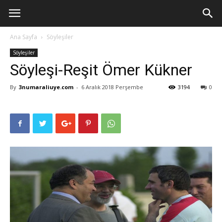
Ana Sayfa
Söyleşiler
Söyleşiler
Söyleşi-Reşit Ömer Kükner
By
3numaraliuye.com
-
6 Aralık 2018 Perşembe
3194
0