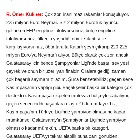
R. Ömer Kükner:
Çok zor, inanılmaz rakamlar konuşuluyor.
225 milyon Euro Neymar. Siz 2 milyon Euro’luk oyuncu
getirirken FFP engeline takılıyorsunuz, bütçe engeline
takılıyorsunuz, ülkenin yaşadığı döviz sıkıntısı ile
karşılaşıyorsunuz, öbür tarafta Katarlı şeyh çıkarıp 220-225
milyon Euro’ya Neymar’ı alıyor. Bütçe olarak çok zor, ancak
Galatasaray için bence Şampiyonlar Ligi’nde başarı seviyesi
çeyrek ve onun bir üzeri yarı finaldir. Oralara geldiği zaman
çok başarılı saymamız lazım. Şuna benzetebiliriz; geçen sene
Kasımpaşa’nın yaptığı gibi. Başakşehir başka bir kategori çok
destekli o. Kasımpaşa nispeten mütevazi bütçeyle çabalıyor,
geçen senen ciddi başarılara ulaştı. O durumdayız biz,
Kasımpaşa’nın Türkiye Ligi’nde şampiyon olması ne kadar
mümkünse, Galatasaray’ın Şampiyonlar Ligi’nde şampiyon
olması o kadar mümkün. UEFA başka bir kategori,
Galatasaray UEFA’yı tekrar alabilir buna canı gönülden