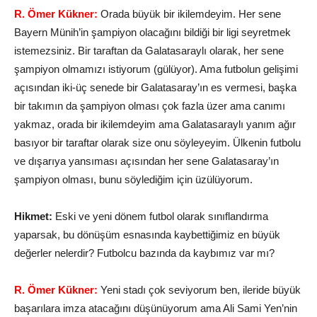
R. Ömer Kükner:
Orada büyük bir ikilemdeyim. Her sene
Bayern Münih’in şampiyon olacağını bildiği bir ligi seyretmek
istemezsiniz. Bir taraftan da Galatasaraylı olarak, her sene
şampiyon olmamızı istiyorum (gülüyor). Ama futbolun gelişimi
açısından iki-üç senede bir Galatasaray’ın es vermesi, başka
bir takımın da şampiyon olması çok fazla üzer ama canımı
yakmaz, orada bir ikilemdeyim ama Galatasaraylı yanım ağır
basıyor bir taraftar olarak size onu söyleyeyim. Ülkenin futbolu
ve dışarıya yansıması açısından her sene Galatasaray’ın
şampiyon olması, bunu söylediğim için üzülüyorum.
Hikmet:
Eski ve yeni dönem futbol olarak sınıflandırma
yaparsak, bu dönüşüm esnasında kaybettiğimiz en büyük
değerler nelerdir? Futbolcu bazında da kaybımız var mı?
R. Ömer Kükner:
Yeni stadı çok seviyorum ben, ileride büyük
başarılara imza atacağını düşünüyorum ama Ali Sami Yen’nin