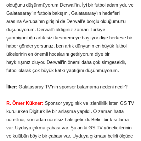
olduğunu düşünmüyorum Derwall’in. İyi bir futbol adamıydı, ve
Galatasaray’ın futbola bakışını, Galatasaray’ın hedefleri
arasına Avrupa’nın girişini de Derwall’e borçlu olduğumuzu
düşünüyorum. Derwall’i aldığınız zaman Türkiye
şampiyonluğu artık sizi kesmemeye başlıyor diye herkese bir
haber gönderiyorsunuz, ben artık dünyanın en büyük futbol
ülkelerinin en önemli hocalarını getiriyorum diye bir
haykırışınız oluyor. Derwall’in önemi daha çok simgeseldir,
futbol olarak çok büyük katkı yaptığını düşünmüyorum.
İlker:
Galatasaray TV’nin sponsor bulamama nedeni nedir?
R. Ömer Kükner:
Sponsor yaygınlık ve izlenilirlik ister. GS TV
kurulurken Digiturk ile bir anlaşma yapıldı. O zaman hatta
ücretli idi, sonradan ücretsiz hale getirildi. Belirli bir kısıtlama
var. Uyduya çıkma çabası var. Şu an ki GS TV yöneticilerinin
ve kulübün böyle bir çabası var. Uyduya çıkması belirli ölçüde