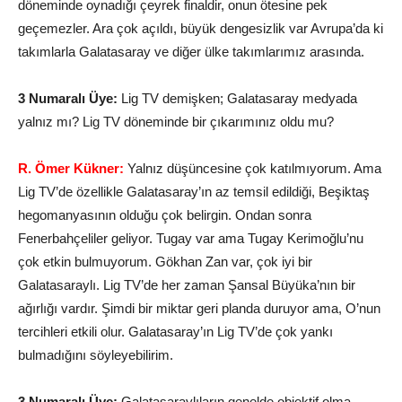
döneminde oynadığı çeyrek finaldir, onun ötesine pek
geçemezler. Ara çok açıldı, büyük dengesizlik var Avrupa’da ki
takımlarla Galatasaray ve diğer ülke takımlarımız arasında.
3 Numaralı Üye:
Lig TV demişken; Galatasaray medyada
yalnız mı? Lig TV döneminde bir çıkarımınız oldu mu?
R. Ömer Kükner:
Yalnız düşüncesine çok katılmıyorum. Ama
Lig TV’de özellikle Galatasaray’ın az temsil edildiği, Beşiktaş
hegomanyasının olduğu çok belirgin. Ondan sonra
Fenerbahçeliler geliyor. Tugay var ama Tugay Kerimoğlu’nu
çok etkin bulmuyorum. Gökhan Zan var, çok iyi bir
Galatasaraylı. Lig TV’de her zaman Şansal Büyüka’nın bir
ağırlığı vardır. Şimdi bir miktar geri planda duruyor ama, O’nun
tercihleri etkili olur. Galatasaray’ın Lig TV’de çok yankı
bulmadığını söyleyebilirim.
3 Numaralı Üye:
Galatasaraylıların genelde objektif olma