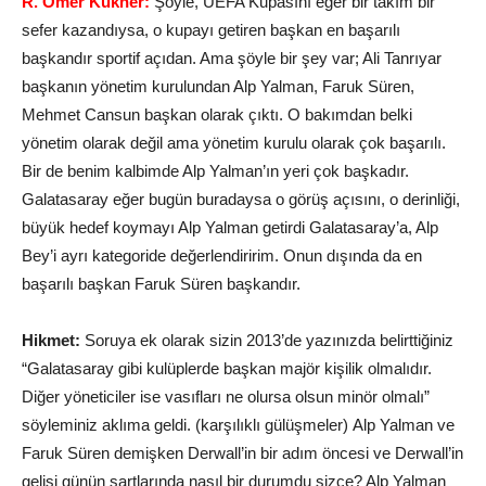
R. Ömer Kükner:
Şöyle, UEFA Kupasını eğer bir takım bir
sefer kazandıysa, o kupayı getiren başkan en başarılı
başkandır sportif açıdan. Ama şöyle bir şey var; Ali Tanrıyar
başkanın yönetim kurulundan Alp Yalman, Faruk Süren,
Mehmet Cansun başkan olarak çıktı. O bakımdan belki
yönetim olarak değil ama yönetim kurulu olarak çok başarılı.
Bir de benim kalbimde Alp Yalman’ın yeri çok başkadır.
Galatasaray eğer bugün buradaysa o görüş açısını, o derinliği,
büyük hedef koymayı Alp Yalman getirdi Galatasaray’a, Alp
Bey’i ayrı kategoride değerlendiririm. Onun dışında da en
başarılı başkan Faruk Süren başkandır.
Hikmet:
Soruya ek olarak sizin 2013’de yazınızda belirttiğiniz
“Galatasaray gibi kulüplerde başkan majör kişilik olmalıdır.
Diğer yöneticiler ise vasıfları ne olursa olsun minör olmalı”
söyleminiz aklıma geldi. (karşılıklı gülüşmeler) Alp Yalman ve
Faruk Süren demişken Derwall’in bir adım öncesi ve Derwall’in
gelişi günün şartlarında nasıl bir durumdu sizce? Alp Yalman