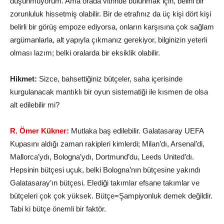
düşünmüyorum. Ama orada vitrinde bulunmak için, belirli bir
zorunluluk hissetmiş olabilir. Bir de etrafınız da üç kişi dört kişi
belirli bir görüş empoze ediyorsa, onların karşısına çok sağlam
argümanlarla, alt yapıyla çıkmanız gerekiyor, bilginizin yeterli
olması lazım; belki oralarda bir eksiklik olabilir.
Hikmet:
Sizce, bahsettiğiniz bütçeler, saha içerisinde
kurgulanacak mantıklı bir oyun sistematiği ile kısmen de olsa
alt edilebilir mi?
R. Ömer Kükner:
Mutlaka baş edilebilir. Galatasaray UEFA
Kupasını aldığı zaman rakipleri kimlerdi; Milan’dı, Arsenal’di,
Mallorca’ydı, Bologna’ydı, Dortmund’du, Leeds United’dı.
Hepsinin bütçesi uçuk, belki Bologna’nın bütçesine yakındı
Galatasaray’ın bütçesi. Elediği takımlar efsane takımlar ve
bütçeleri çok çok yüksek. Bütçe=Şampiyonluk demek değildir.
Tabi ki bütçe önemli bir faktör.