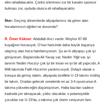
elini rahatlatacaktır. Çünkü izlenmesi zor bir kanalın sponsor
bulması zor, uyduda olunca eli rahatlayacaktır.
İlker:
Geçmiş dönemlerde altyapılarımız da görev alan
hocalarımızın eğrileri ne durumda?
R. Ömer Kükner:
Abdullah Avcı vardır. Meşhur 87-88
kuşağının hocasıydı. O’nun haricinde daha büyük başarıya
ulaşmış olan hoca hatırlamıyorum. Şu an ki altyapıyı çok iyi
görüyorum. Başlarında Ali Yavaş var, Nedim Yiğit var, iyi
tanırım Nedim Hoca’yı çok iyi bir insan ve iyi bir alt yapıcıdır, A
Milli takımda Fatih Hoca’nın yardımcısıydı. Dolaylı olarak o
konuya da girmiş olalım, altyapıda özellikle U-19 takımı müthiş
bir takım. Oradan gelecek senelerde en az 3-4 oyuncunun A
takıma yükseleceğini düşünüyorum. Hatta bazıları sadece
kadroda yer almayacak, yıldız olacaklar, o potansiyelde
çocuklar var U-19’da, o takıma çok önem veriyorum ben.