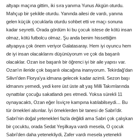
altyapı maçına gittim, iki sıra yanıma Yunus Akgün oturdu.
Mahçup bir şekilde oturdu. Yanında ailesi de vardı, yanına
gelen küçük çocuklarla oturdu sohbet etti ve maçı sonuna
kadar seyretti. Orada gördüm ki bu çocuk istese de kötü insan
olmaz, kötü futbolcu olmaz. Şu anda benim hissettiğim
altyapıya çok önem veriyor Galatasaray. Hem iyi oyuncu hem
de iyi insan olacaklarını düşünüyorum ve çok da başarılı
olacaklar. Ozan ise başarılı bir öğrenci iyi bir aile yapısı var.
Ozan’ın ileride çok başarılı olacağına inanıyorum. Tekirdağ’dan
Silivri’den Florya’ya idmana gelecek kadar azimli. Sezon başı
idmanını yemedi, yedi kere üst üste alt yaş Milli Takımlarında
oynattılar çocuğu sakatlandı pes etmedi. Yoksa sürekli 11
oynayacaktı, Ozan eğer İsviçre kampına katılabilseydi… Bu
tür örnekleri alsınlar. İyi örneklerden bir tanesi de Sabri’dir.
Sabri’nin doğal yetenekleri fazla değildi ama Sabri çok çalışkan
bir çocuktu, orada Sedat Yeşilkaya vardı mesela, O çocuk
Sabri’den daha yetenekliydi, Zafer vardı mesela yetenekli