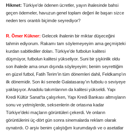
Hikmet:
Türkiye’de ödenen ücretler, yayın ihalesinde bahsi
geçen ödemeler, havuzun genel toplam değeri ile başarı sizce
neden ters orantılı biçimde seyrediyor?
R. Ömer Kükner:
Gelecek ihalenin bir miktar düşeceğini
tahmin ediyorum. Rakamı tam söylemeyeyim ama geçmişteki
kurdan sabitlediler doları. Türkiye’de futbolun kalitesi
düşmüyor, futbolun kalitesi yükseliyor. Suni bir şişkinlik oldu
son ihalede ama onun dışında söyleyeyim; benim seyrettiğim
en güzel futbol, Fatih Terim’in tüm dönemleri dahil, Feldkamp’ın
ilk dönemidir. Son iki senede Galatasaray’ın futbolu o seviyeye
yaklaşıyor. Anadolu takımlarının da kalitesi yükseldi. Yapı
Kredi Kültür Sanat’ta çalışırken, Yapı Kredi Bankası altmışların
sonu ve yetmişlerde, seksenlerin de ortasına kadar
Türkiye’deki maçların görüntüleri çekerdi. Ve onların
görüntülerini üç-dört gün sonra sinemalarda reklam olarak
oynatırdı. O arşiv benim çalıştığım kurumdaydı ve o asetatlar