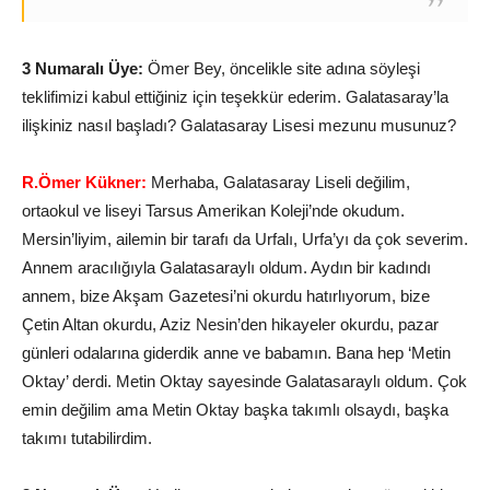
3 Numaralı Üye:
Ömer Bey, öncelikle site adına söyleşi
teklifimizi kabul ettiğiniz için teşekkür ederim. Galatasaray’la
ilişkiniz nasıl başladı? Galatasaray Lisesi mezunu musunuz?
R.Ömer Kükner:
Merhaba, Galatasaray Liseli değilim,
ortaokul ve liseyi Tarsus Amerikan Koleji’nde okudum.
Mersin’liyim, ailemin bir tarafı da Urfalı, Urfa’yı da çok severim.
Annem aracılığıyla Galatasaraylı oldum. Aydın bir kadındı
annem, bize Akşam Gazetesi’ni okurdu hatırlıyorum, bize
Çetin Altan okurdu, Aziz Nesin’den hikayeler okurdu, pazar
günleri odalarına giderdik anne ve babamın. Bana hep ‘Metin
Oktay’ derdi. Metin Oktay sayesinde Galatasaraylı oldum. Çok
emin değilim ama Metin Oktay başka takımlı olsaydı, başka
takımı tutabilirdim.