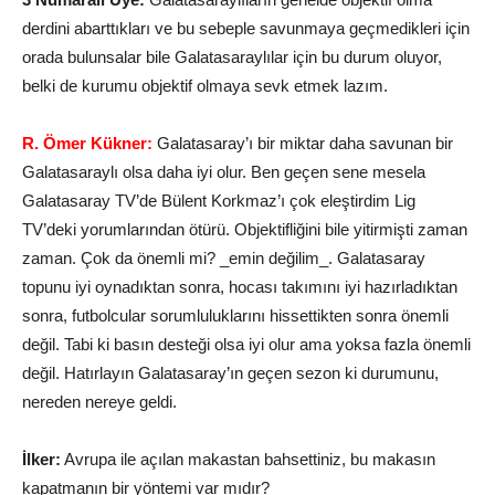
derdini abarttıkları ve bu sebeple savunmaya geçmedikleri için
orada bulunsalar bile Galatasaraylılar için bu durum oluyor,
belki de kurumu objektif olmaya sevk etmek lazım.
R. Ömer Kükner:
Galatasaray’ı bir miktar daha savunan bir
Galatasaraylı olsa daha iyi olur. Ben geçen sene mesela
Galatasaray TV’de Bülent Korkmaz’ı çok eleştirdim Lig
TV’deki yorumlarından ötürü. Objektifliğini bile yitirmişti zaman
zaman. Çok da önemli mi? _emin değilim_. Galatasaray
topunu iyi oynadıktan sonra, hocası takımını iyi hazırladıktan
sonra, futbolcular sorumluluklarını hissettikten sonra önemli
değil. Tabi ki basın desteği olsa iyi olur ama yoksa fazla önemli
değil. Hatırlayın Galatasaray’ın geçen sezon ki durumunu,
nereden nereye geldi.
İlker:
Avrupa ile açılan makastan bahsettiniz, bu makasın
kapatmanın bir yöntemi var mıdır?