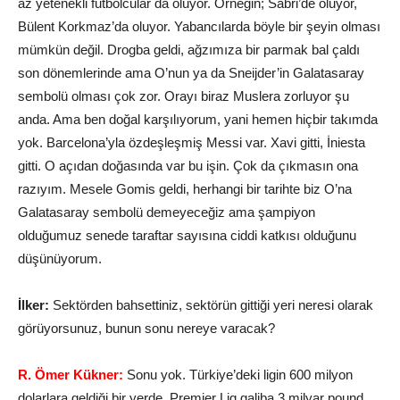
az yetenekli futbolcular da oluyor. Örneğin; Sabri’de oluyor,
Bülent Korkmaz’da oluyor. Yabancılarda böyle bir şeyin olması
mümkün değil. Drogba geldi, ağzımıza bir parmak bal çaldı
son dönemlerinde ama O’nun ya da Sneijder’in Galatasaray
sembolü olması çok zor. Orayı biraz Muslera zorluyor şu
anda. Ama ben doğal karşılıyorum, yani hemen hiçbir takımda
yok. Barcelona’yla özdeşleşmiş Messi var. Xavi gitti, İniesta
gitti. O açıdan doğasında var bu işin. Çok da çıkmasın ona
razıyım. Mesele Gomis geldi, herhangi bir tarihte biz O’na
Galatasaray sembolü demeyeceğiz ama şampiyon
olduğumuz senede taraftar sayısına ciddi katkısı olduğunu
düşünüyorum.
İlker:
Sektörden bahsettiniz, sektörün gittiği yeri neresi olarak
görüyorsunuz, bunun sonu nereye varacak?
R. Ömer Kükner:
Sonu yok. Türkiye’deki ligin 600 milyon
dolarlara geldiği bir yerde, Premier Lig galiba 3 milyar pound.