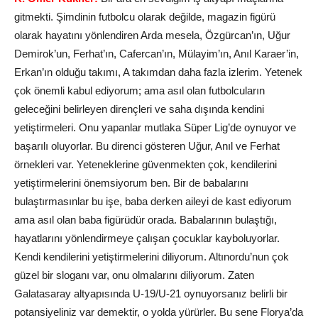
gitmekti. Şimdinin futbolcu olarak değilde, magazin figürü
olarak hayatını yönlendiren Arda mesela, Özgürcan’ın, Uğur
Demirok’un, Ferhat’ın, Cafercan’ın, Mülayim’ın, Anıl Karaer’in,
Erkan’ın olduğu takımı, A takımdan daha fazla izlerim. Yetenek
çok önemli kabul ediyorum; ama asıl olan futbolcuların
geleceğini belirleyen dirençleri ve saha dışında kendini
yetiştirmeleri. Onu yapanlar mutlaka Süper Lig’de oynuyor ve
başarılı oluyorlar. Bu direnci gösteren Uğur, Anıl ve Ferhat
örnekleri var. Yeteneklerine güvenmekten çok, kendilerini
yetiştirmelerini önemsiyorum ben. Bir de babalarını
bulaştırmasınlar bu işe, baba derken aileyi de kast ediyorum
ama asıl olan baba figürüdür orada. Babalarının bulaştığı,
hayatlarını yönlendirmeye çalışan çocuklar kayboluyorlar.
Kendi kendilerini yetiştirmelerini diliyorum. Altınordu’nun çok
güzel bir sloganı var, onu olmalarını diliyorum. Zaten
Galatasaray altyapısında U-19/U-21 oynuyorsanız belirli bir
potansiyeliniz var demektir, o yolda yürürler. Bu sene Florya’da