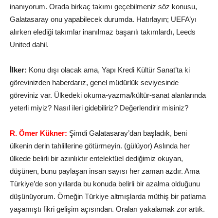
inanıyorum. Orada birkaç takımı geçebilmeniz söz konusu,
Galatasaray onu yapabilecek durumda. Hatırlayın; UEFA’yı
alırken elediği takımlar inanılmaz başarılı takımlardı, Leeds
United dahil.
İlker:
Konu dışı olacak ama, Yapı Kredi Kültür Sanat’ta ki
görevinizden haberdarız, genel müdürlük seviyesinde
göreviniz var. Ülkedeki okuma-yazma/kültür-sanat alanlarında
yeterli miyiz? Nasıl ileri gidebiliriz? Değerlendirir misiniz?
R. Ömer Kükner:
Şimdi Galatasaray’dan başladık, beni
ülkenin derin tahlillerine götürmeyin. (gülüyor) Aslında her
ülkede belirli bir azınlıktır entelektüel dediğimiz okuyan,
düşünen, bunu paylaşan insan sayısı her zaman azdır. Ama
Türkiye’de son yıllarda bu konuda belirli bir azalma olduğunu
düşünüyorum. Örneğin Türkiye altmışlarda müthiş bir patlama
yaşamıştı fikri gelişim açısından. Oraları yakalamak zor artık.