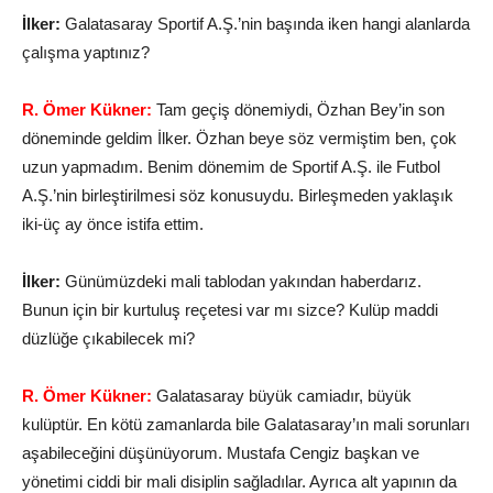
İlker:
Galatasaray Sportif A.Ş.’nin başında iken hangi alanlarda
çalışma yaptınız?
R. Ömer Kükner:
Tam geçiş dönemiydi, Özhan Bey’in son
döneminde geldim İlker. Özhan beye söz vermiştim ben, çok
uzun yapmadım. Benim dönemim de Sportif A.Ş. ile Futbol
A.Ş.’nin birleştirilmesi söz konusuydu. Birleşmeden yaklaşık
iki-üç ay önce istifa ettim.
İlker:
Günümüzdeki mali tablodan yakından haberdarız.
Bunun için bir kurtuluş reçetesi var mı sizce? Kulüp maddi
düzlüğe çıkabilecek mi?
R. Ömer Kükner:
Galatasaray büyük camiadır, büyük
kulüptür. En kötü zamanlarda bile Galatasaray’ın mali sorunları
aşabileceğini düşünüyorum. Mustafa Cengiz başkan ve
yönetimi ciddi bir mali disiplin sağladılar. Ayrıca alt yapının da