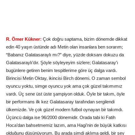
R. Ömer Kükner:
Çok doğru saptama, bizim dönemde dikkat
edin 40 yaşın üstünde adı Metin olan insanlara ben sorarım;
“Babanız Galatasaraylı mı?” diye, yüzde doksanı dokuzu da
Galatasaraylı’dır. Şöyle söyleyeyim sizlere; Galatasaray’ı
bugünlere getiren benim tespitlerime göre üç dalga vardı.
Birincisi Metin Oktay, ikincisi Birch dönemi. O zaman sembol
oyuncu yoktu, simge oyuncu yok ama çok güzel takımımız
vardı. Üç sene üst üste şampiyon olduk. Öyle bir takım, öyle
bir performans ilk kez Galatasaray tarafından sergilendi
ülkemizde. Ve çok güzel modern futbol oynayan bir takımdı.
Üçüncü dalga ise 96/2000 dönemidir. Orada tabi ki Fatih
Hoca’dan bahsetmemiz lazım, ama Hagi’nin de büyük katkısı
olduğunu düşünüyorum. Bu arada şimdi aklıma geldi, bir şey