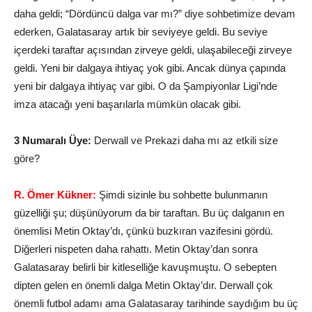
daha geldi; “Dördüncü dalga var mı?” diye sohbetimize devam
ederken, Galatasaray artık bir seviyeye geldi. Bu seviye
içerdeki taraftar açısından zirveye geldi, ulaşabileceği zirveye
geldi. Yeni bir dalgaya ihtiyaç yok gibi. Ancak dünya çapında
yeni bir dalgaya ihtiyaç var gibi. O da Şampiyonlar Ligi’nde
imza atacağı yeni başarılarla mümkün olacak gibi.
3 Numaralı Üye:
Derwall ve Prekazi daha mı az etkili size
göre?
R. Ömer Kükner:
Şimdi sizinle bu sohbette bulunmanın
güzelliği şu; düşünüyorum da bir taraftan. Bu üç dalganın en
önemlisi Metin Oktay’dı, çünkü buzkıran vazifesini gördü.
Diğerleri nispeten daha rahattı. Metin Oktay’dan sonra
Galatasaray belirli bir kitleselliğe kavuşmuştu. O sebepten
dipten gelen en önemli dalga Metin Oktay’dır. Derwall çok
önemli futbol adamı ama Galatasaray tarihinde saydığım bu üç