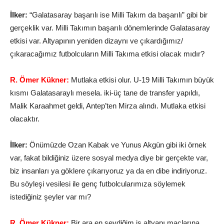
İlker:
“Galatasaray başarılı ise Milli Takım da başarılı” gibi bir
gerçeklik var. Milli Takımın başarılı dönemlerinde Galatasaray
etkisi var. Altyapının yeniden dizaynı ve çıkardığımız/
çıkaracağımız futbolcuların Milli Takıma etkisi olacak mıdır?
R. Ömer Kükner:
Mutlaka etkisi olur. U-19 Milli Takımın büyük
kısmı Galatasaraylı mesela. iki-üç tane de transfer yapıldı,
Malik Karaahmet geldi, Antep’ten Mirza alındı. Mutlaka etkisi
olacaktır.
İlker:
Önümüzde Ozan Kabak ve Yunus Akgün gibi iki örnek
var, fakat bildiğiniz üzere sosyal medya diye bir gerçekte var,
biz insanları ya göklere çıkarıyoruz ya da en dibe indiriyoruz.
Bu söyleşi vesilesi ile genç futbolcularımıza söylemek
istediğiniz şeyler var mı?
R. Ömer Kükner:
Bir ara en sevdiğim iş altyapı maçlarına