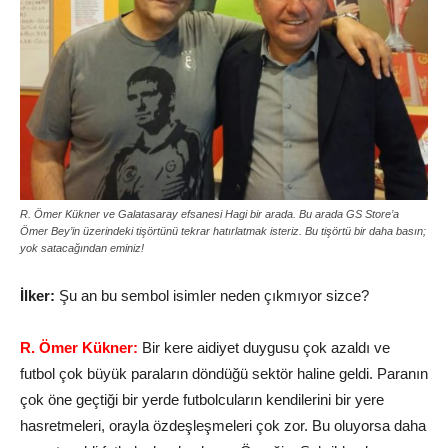
R. Ömer Kükner ve Galatasaray efsanesi Hagi bir arada. Bu arada GS Store’a
Ömer Bey’in üzerindeki tişörtünü tekrar hatırlatmak isteriz. Bu tişörtü bir daha basın;
yok satacağından eminiz!
İlker:
Şu an bu sembol isimler neden çıkmıyor sizce?
R. Ömer Kükner:
Bir kere aidiyet duygusu çok azaldı ve
futbol çok büyük paraların döndüğü sektör haline geldi. Paranın
çok öne geçtiği bir yerde futbolcuların kendilerini bir yere
hasretmeleri, orayla özdeşleşmeleri çok zor. Bu oluyorsa daha