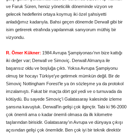
ve Faruk Süren, henüz yöneticilik döneminde vizyon ve
gelecek hedeflerini ortaya koymuş iki özel şahsiyetti
anladığımız kadarıyla. Bahsi geçen dönemde Derwall gibi bir
isim getirerek etrafında yapılanmak sanıyorum müthiş bir
vizyondu.
R. Ömer Kükner:
1984 Avrupa Şampiyonası’nın bize kattığı
iki değer var; Derwall ve Simoviç. Derwall Almanya ile
başarısız oldu ve boşluğa çıktı. Yoksa Avrupa Şampiyonu
olmuş bir hocayı Türkiye’ye getirmek mümkün değil. Bir de
Simoviç Nottingham Forest’le ya ön sözleşme ya da protokol
imzalamıştı. Fakat bir maçta dört gol yedi ve o turnuvada da
kötüydü. Bu sayede Simoviç’i Galatasaray kalesinde izleme
şansına kavuştuk. Derwall’in gelişi çok ilginçtir. Tabi ki 96-2000
çok önemli ama o kadar önemli olmasa da ilk kilometre
taşlarından birisidir. Galatasaray’ın Avrupa ve dünyaya çıkışı
açısından gelişi çok önemlidir. Ben çok iyi bir teknik direktör