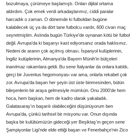
bozulmaya, çürümeye başlamıştı. Onları dijital ortama
aldırdım. Çok emek verdi arkadaşlarımız, ciddi paralar
harcadık o zaman. O dönemde ki futboldan bugüne
kalabilecek üç ya da dört tane futbolcu vardır, 600 civarı maç
seyretmiştim. Aslında bugün Türkiye’de oynanan kötü bir futbol
değil. Avrupa’da ki başarıyı kast ediyorsanız orada haklısınız.
Nedeni de aranın çok açılmış olması. İspanyol kulüplerinin,
İngiliz kulüplerinin, Almanya’da Bayern Münih’in bütçeleri
inanılmaz rakamlara geldi. Bu sene İtalyanlar da onlara katıldı,
gerçi bir Juventus hegomonyası var ama, onlarla rekabet çok
zor. Avrupa’da başarı her şeyin üst üste binmesinden, bütün
bileşenlerin bir araya gelmesiyle mümkün. Onu 2000’de hem
hoca, hem başkan, hem de kadro olarak yakaladık.
Galatasaray’ın başarılı olabileceğini düşünüyorum ben
Avrupa’da, çünkü tarihsel bir misyonu var. Onun dışında
başka bir kulübümüzün gideceği yer Beşiktaş’ın geçen sene
Şampiyonlar Ligi’nde elde ettiği başarı ve Fenerbahçe’nin Zico