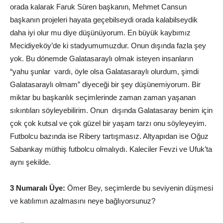
orada kalarak Faruk Süren başkanın, Mehmet Cansun
başkanın projeleri hayata geçebilseydi orada kalabilseydik
daha iyi olur mu diye düşünüyorum. En büyük kaybımız
Mecidiyeköy’de ki stadyumumuzdur. Onun dışında fazla şey
yok. Bu dönemde Galatasaraylı olmak isteyen insanların
“yahu şunlar vardı, öyle olsa Galatasaraylı olurdum, şimdi
Galatasaraylı olmam” diyeceği bir şey düşünemiyorum. Bir
miktar bu başkanlık seçimlerinde zaman zaman yaşanan
sıkıntıları söyleyebilirim. Onun dışında Galatasaray benim için
çok çok kutsal ve çok güzel bir yaşam tarzı onu söyleyeyim.
Futbolcu bazında ise Ribery tartışmasız. Altyapıdan ise Oğuz
Sabankay müthiş futbolcu olmalıydı. Kaleciler Fevzi ve Ufuk’ta
aynı şekilde.
3 Numaralı Üye:
Ömer Bey, seçimlerde bu seviyenin düşmesi
ve katılımın azalmasını neye bağlıyorsunuz?