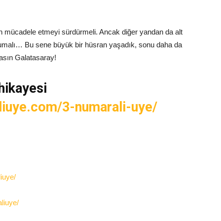
n mücadele etmeyi sürdürmeli. Ancak diğer yandan da alt
ı korumalı… Bu sene büyük bir hüsran yaşadık, sonu daha da
asın Galatasaray!
hikayesi
liuye.com/3-numarali-uye/
iuye/
liuye/