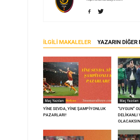
İLGILI MAKALELER
YAZARIN DIĞER
Maç Yazıları
Maç Yazıları
YİNE SEVDA, YİNE ŞAMPİYONLUK
“UYGUN” O
PAZARLARI!
DELİKANLI 
OLACAKSIN