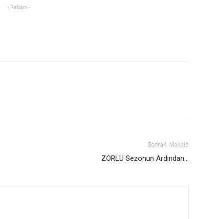
- Reklam -
Sonraki Makale
ZORLU Sezonun Ardından…