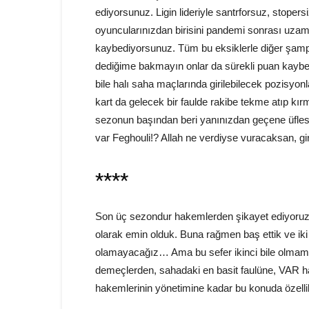
ediyorsunuz. Ligin lideriyle santrforsuz, stoper
oyuncularınızdan birisini pandemi sonrası uza
kaybediyorsunuz. Tüm bu eksiklerle diğer şam
dediğime bakmayın onlar da sürekli puan kaybed
bile halı saha maçlarında girilebilecek pozisyo
kart da gelecek bir faulde rakibe tekme atıp kır
sezonun başından beri yanınızdan geçene üflese
var Feghouli!? Allah ne verdiyse vuracaksan, gi
****
Son üç sezondur hakemlerden şikayet ediyoruz
olarak emin olduk. Buna rağmen baş ettik ve i
olamayacağız… Ama bu sefer ikinci bile olmamam
demeçlerden, sahadaki en basit faulüne, VAR 
hakemlerinin yönetimine kadar bu konuda özelli