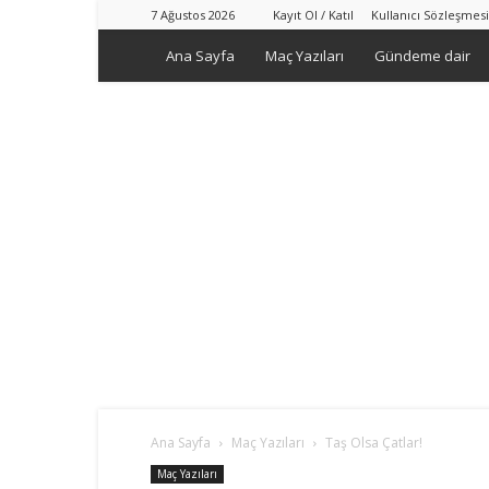
7 Ağustos 2026
Kayıt Ol / Katıl
Kullanıcı Sözleşmesi
Ana Sayfa
Maç Yazıları
Gündeme dair
Ana Sayfa
Maç Yazıları
Taş Olsa Çatlar!
Maç Yazıları