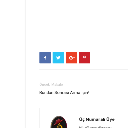
Önceki Makale
Bundan Sonrası Arma İçin!
Üç Numaralı Üye
http://3numaraliuye.com