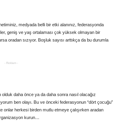
etiminiz, medyada belli bir etki alanınız, federasyonda
ler, geniş ve yaş ortalaması çok yüksek olmayan bir
ursa oradan sızıyor. Boşluk sayısı arttıkça da bu durumla
- Reklam -
n olduk daha önce ya da daha sonra nasıl olacağız
lıyorum ben olayı. Bu ve önceki federasyonun “dört çocuğu”
te onlar herkesi birden mutlu etmeye çalışırken aradan
ir organizasyon kurun…