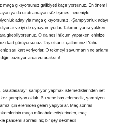
siz maça çıkıyorsunuz galibiyeti kaçırıyorsunuz. En önemli
mayan ya da uzatılamayan sözleşmesi nedeniyle
piyonluk adayıyla maça çıkıyorsunuz. -Şampiyonluk adayı
iyorlar ve iyi de oynayamıyorlar. Takımın yarısı yokken
nlara girebiliyorsunuz. O da nesi hücum yaparken lehinize
mızı kart görüyorsunuz. Taş olsanız çatlarsınız! Yahu
niz sarı kart veriyorlar. O tekmeyi savurmanın ne anlamı
rdiğin pozisyonlarda vuracaksın!
. Galatasaray’ı şampiyon yapmak istemediklerinden net
ki kez şampiyon olduk. Bu sene baş edemedik, şampiyon
ız için ellerinden geleni yapıyorlar. Maç sonrası
hakemlerinin maça müdahale edişlerinden, maç
kle pandemi sonrası hiç bir şey sekmedi!