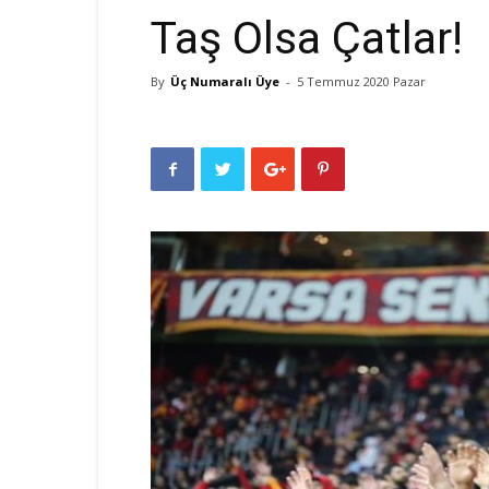
Taş Olsa Çatlar!
By
Üç Numaralı Üye
-
5 Temmuz 2020 Pazar