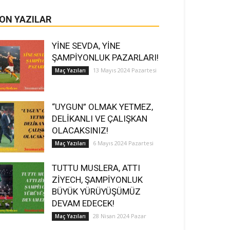
ON YAZILAR
YİNE SEVDA, YİNE
ŞAMPİYONLUK PAZARLARI!
13 Mayıs 2024 Pazartesi
Maç Yazıları
“UYGUN” OLMAK YETMEZ,
DELİKANLI VE ÇALIŞKAN
OLACAKSINIZ!
6 Mayıs 2024 Pazartesi
Maç Yazıları
TUTTU MUSLERA, ATTI
ZİYECH, ŞAMPİYONLUK
BÜYÜK YÜRÜYÜŞÜMÜZ
DEVAM EDECEK!
28 Nisan 2024 Pazar
Maç Yazıları