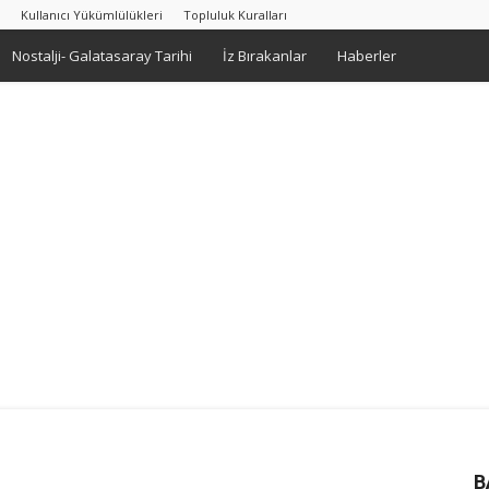
Kullanıcı Yükümlülükleri
Topluluk Kuralları
Nostalji- Galatasaray Tarihi
İz Bırakanlar
Haberler
B