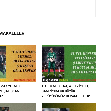
 MAKALELERI
Maç Yazıları
LMAK YETMEZ,
TUTTU MUSLERA, ATTI ZİYECH,
VE ÇALIŞKAN
ŞAMPİYONLUK BÜYÜK
IZ!
YÜRÜYÜŞÜMÜZ DEVAM EDECEK!