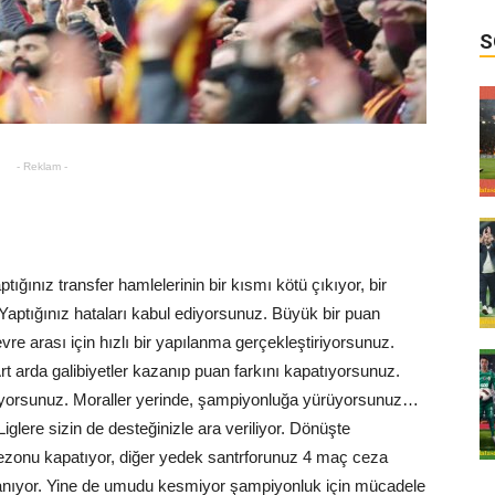
S
- Reklam -
tığınız transfer hamlelerinin bir kısmı kötü çıkıyor, bir
 Yaptığınız hataları kabul ediyorsunuz. Büyük bir puan
vre arası için hızlı bir yapılanma gerçekleştiriyorsunuz.
rt arda galibiyetler kazanıp puan farkını kapatıyorsunuz.
ekliyorsunuz. Moraller yerinde, şampiyonluğa yürüyorsunuz…
glere sizin de desteğinizle ara veriliyor. Dönüşte
 sezonu kapatıyor, diğer yedek santrforunuz 4 maç ceza
tlanıyor. Yine de umudu kesmiyor şampiyonluk için mücadele