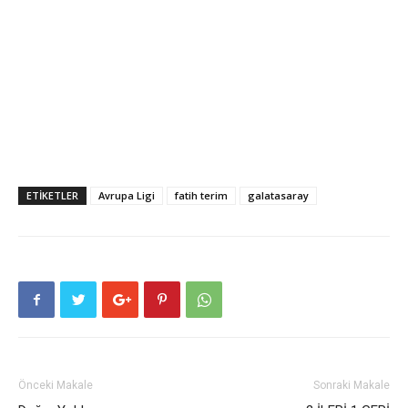
ETIKETLER
Avrupa Ligi
fatih terim
galatasaray
Önceki Makale
Sonraki Makale