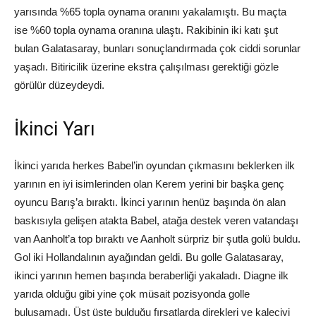
yarısında %65 topla oynama oranını yakalamıştı. Bu maçta
ise %60 topla oynama oranına ulaştı. Rakibinin iki katı şut
bulan Galatasaray, bunları sonuçlandırmada çok ciddi sorunlar
yaşadı. Bitiricilik üzerine ekstra çalışılması gerektiği gözle
görülür düzeydeydi.
İkinci Yarı
İkinci yarıda herkes Babel’in oyundan çıkmasını beklerken ilk
yarının en iyi isimlerinden olan Kerem yerini bir başka genç
oyuncu Barış’a bıraktı. İkinci yarının henüz başında ön alan
baskısıyla gelişen atakta Babel, atağa destek veren vatandaşı
van Aanholt’a top bıraktı ve Aanholt sürpriz bir şutla golü buldu.
Gol iki Hollandalının ayağından geldi. Bu golle Galatasaray,
ikinci yarının hemen başında beraberliği yakaladı. Diagne ilk
yarıda olduğu gibi yine çok müsait pozisyonda golle
buluşamadı. Üst üste bulduğu fırsatlarda direkleri ve kaleciyi