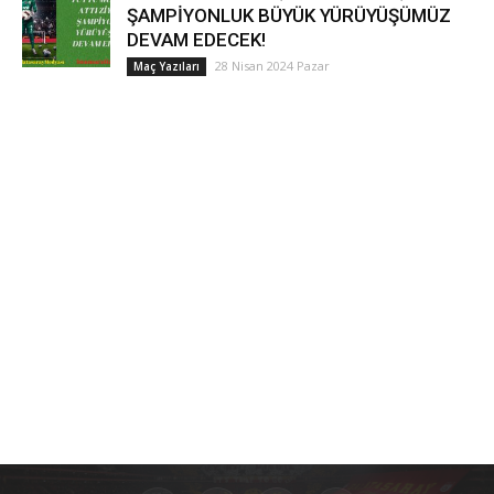
ŞAMPİYONLUK BÜYÜK YÜRÜYÜŞÜMÜZ
DEVAM EDECEK!
28 Nisan 2024 Pazar
Maç Yazıları