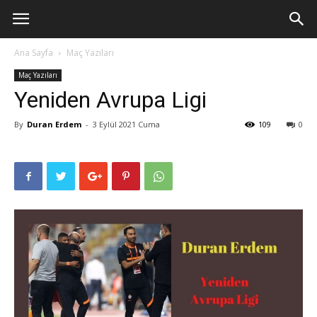
Ana Sayfa
Maç Yazıları
Maç Yazıları
Yeniden Avrupa Ligi
By
Duran Erdem
-
3 Eylül 2021 Cuma
109
0