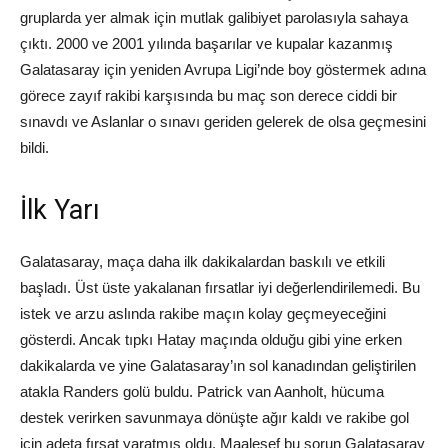
gruplarda yer almak için mutlak galibiyet parolasıyla sahaya
çıktı. 2000 ve 2001 yılında başarılar ve kupalar kazanmış
Galatasaray için yeniden Avrupa Ligi’nde boy göstermek adına
görece zayıf rakibi karşısında bu maç son derece ciddi bir
sınavdı ve Aslanlar o sınavı geriden gelerek de olsa geçmesini
bildi.
İlk Yarı
Galatasaray, maça daha ilk dakikalardan baskılı ve etkili
başladı. Üst üste yakalanan fırsatlar iyi değerlendirilemedi. Bu
istek ve arzu aslında rakibe maçın kolay geçmeyeceğini
gösterdi. Ancak tıpkı Hatay maçında olduğu gibi yine erken
dakikalarda ve yine Galatasaray’ın sol kanadından geliştirilen
atakla Randers golü buldu. Patrick van Aanholt, hücuma
destek verirken savunmaya dönüşte ağır kaldı ve rakibe gol
için adeta fırsat yaratmış oldu. Maalesef bu sorun Galatasaray