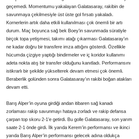
geçemedi. Momentumu yakalayan Galatasaray, rakibin de
savunmaya çekilmesiyle üst üste gol fırsatı yakaladı.
Kornerlerin artık daha etkili kullanılması çok önemli bir artı
durum. Maç boyunca sağ bek Boey’in savunmada süratiyle
birçok topa yetişmesi, takımı atağı çıkarması Galatasaray’ın
ne kadar doğru bir transfere imza attığını gösterdi. Özellikle
hücumda çizgiye yaptığı bindirmeler ve iç koridor kullanımı
adeta nokta atış bir transfer olduğunu kanıtladı. Performansını
istikrarlı bir şekilde yükselterek devam etmesi çok önemli.
Beraberlik golünden sonra Galatasaray’ın rakibi boğan atakları
devam etti.
Barış Alper’in oyuna girdiği andan itibaren sağ kanadı
zorlaması rakip savunmayı hataya zorladı ve rakip defansa
çarpan top skoru 2-1’e getirdi. Bu golle Galatasaray, son yarım
saate 2-1 önde girdi. İlk yarıda Kerem’in performansı ve ikinci
yarıda Barış Alper’in performansı gelecek adına oldukça