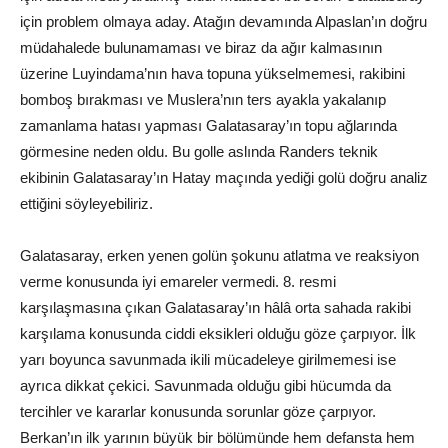
için problem olmaya aday. Atağın devamında Alpaslan’ın doğru
müdahalede bulunamaması ve biraz da ağır kalmasının
üzerine Luyindama’nın hava topuna yükselmemesi, rakibini
bomboş bırakması ve Muslera’nın ters ayakla yakalanıp
zamanlama hatası yapması Galatasaray’ın topu ağlarında
görmesine neden oldu. Bu golle aslında Randers teknik
ekibinin Galatasaray’ın Hatay maçında yediği golü doğru analiz
ettiğini söyleyebiliriz.
Galatasaray, erken yenen golün şokunu atlatma ve reaksiyon
verme konusunda iyi emareler vermedi. 8. resmi
karşılaşmasına çıkan Galatasaray’ın hâlâ orta sahada rakibi
karşılama konusunda ciddi eksikleri olduğu göze çarpıyor. İlk
yarı boyunca savunmada ikili mücadeleye girilmemesi ise
ayrıca dikkat çekici. Savunmada olduğu gibi hücumda da
tercihler ve kararlar konusunda sorunlar göze çarpıyor.
Berkan’ın ilk yarının büyük bir bölümünde hem defansta hem