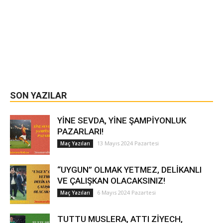
SON YAZILAR
YİNE SEVDA, YİNE ŞAMPİYONLUK
PAZARLARI!
13 Mayıs 2024 Pazartesi
Maç Yazıları
“UYGUN” OLMAK YETMEZ, DELİKANLI
VE ÇALIŞKAN OLACAKSINIZ!
6 Mayıs 2024 Pazartesi
Maç Yazıları
TUTTU MUSLERA, ATTI ZİYECH,