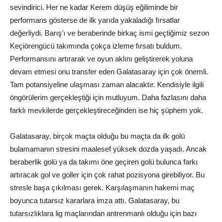
sevindirici. Her ne kadar Kerem düşüş eğiliminde bir
performans gösterse de ilk yarıda yakaladığı fırsatlar
değerliydi. Barış’ı ve beraberinde birkaç ismi geçtiğimiz sezon
Keçiörengücü takımında çokça izleme fırsatı buldum.
Performansını artırarak ve oyun aklını geliştirerek yoluna
devam etmesi onu transfer eden Galatasaray için çok önemli.
Tam potansiyeline ulaşması zaman alacaktır. Kendisiyle ilgili
öngörülerim gerçekleştiği için mutluyum. Daha fazlasını daha
farklı mevkilerde gerçekleştireceğinden ise hiç şüphem yok.
Galatasaray, birçok maçta olduğu bu maçta da ilk golü
bulamamanın stresini maalesef yüksek dozda yaşadı. Ancak
beraberlik golü ya da takımı öne geçiren golü bulunca farkı
artıracak gol ve goller için çok rahat pozisyona girebiliyor. Bu
stresle başa çıkılması gerek. Karşılaşmanın hakemi maç
boyunca tutarsız kararlara imza attı. Galatasaray, bu
tutarsızlıklara lig maçlarından antrenmanlı olduğu için bazı