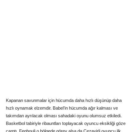
Kapanan savunmalar için hücumda daha hızlı düşünüp daha
hızlı oynamak elzemdir. Babel’in hücumda ağır kalması ve
takımdan ayrılacak olması sahadaki oyunu olumsuz etkiledi.
Basketbol tabiriyle ribauntları toplayacak oyuncu eksikliği göze
çarptı. Feghouli o bölgede görev alsa da Cezayirli oyuncu ilk