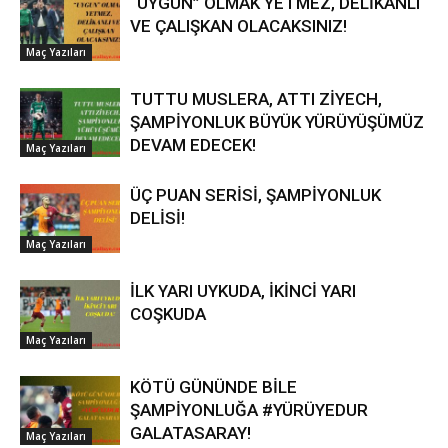
“UYGUN” OLMAK YETMEZ, DELİKANLI
VE ÇALIŞKAN OLACAKSINIZ!
Maç Yazıları
TUTTU MUSLERA, ATTI ZİYECH,
ŞAMPİYONLUK BÜYÜK YÜRÜYÜŞÜMÜZ
DEVAM EDECEK!
Maç Yazıları
ÜÇ PUAN SERİSİ, ŞAMPİYONLUK
DELİSİ!
Maç Yazıları
İLK YARI UYKUDA, İKİNCİ YARI
COŞKUDA
Maç Yazıları
KÖTÜ GÜNÜNDE BİLE
ŞAMPİYONLUĞA #YÜRÜYEDUR
GALATASARAY!
Maç Yazıları