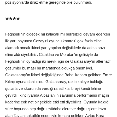
pozisyonlarda itiraz etme gereğinde bile bulunmadı.
****
Feghouli’nin gidecek mi kalacak mı belirsizliği devam ederken
ilk yarı boyunca Cezayirli oyuncu kontrolü çok fazla eline
alamadı ancak ikinci yarı yapılan değişiklerle da adeta sazı
eline aldı diyebiliriz. Cicaldau ve Morutan’ın gelişiyle de
Feghouli’nin oynadığı iki mevki için de Galatasaray’ın alternatif
çözümler bulması bu maratonda oldukça önemliydi.
Galatasaray’ın ikinci değişikliğinde Babel kenara gelirken Emre
Kılınç oyuna dahil oldu. Galatasaray, rakip kaleye bulduğu
şutlarla ve skorun da verdiği rahatlıkla ibreyi kendi lehine
çevirdi. İkinci yarıda Alpaslan’ın savunma performansı maçın
kaderine çok net bir şekilde etki etti diyebiliriz. Oyunda kaldığı
süre boyunca hep doğru müdahalelere ve doğru işlere imza
atan Taylan sakatlığı nedeniyle kenara gelirken Aytaç Kara