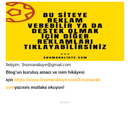
İletişim: 3numaraliuye@gmail.com
Blog’un kuruluş amacı ve isim hikâyesi
için
https://www.3numaraliuye.com/3-numarali-
uye/
yazısını mutlaka okuyun!
- Reklam -