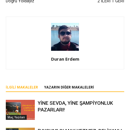
Doğru Yoldayız
2 İLERİ 1 GERİ
Duran Erdem
İLGILI MAKALELER
YAZARIN DIĞER MAKALELERI
YİNE SEVDA, YİNE ŞAMPİYONLUK
PAZARLARI!
Maç Yazıları