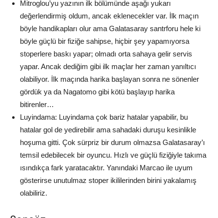
Mitroglou’yu yazının ilk bölümünde aşağı yukarı
değerlendirmiş oldum, ancak eklenecekler var. İlk maçın
böyle handikapları olur ama Galatasaray santrforu hele ki
böyle güçlü bir fiziğe sahipse, hiçbir şey yapamıyorsa
stoperlere baskı yapar; olmadı orta sahaya gelir servis
yapar. Ancak dediğim gibi ilk maçlar her zaman yanıltıcı
olabiliyor. İlk maçında harika başlayan sonra ne sönenler
gördük ya da Nagatomo gibi kötü başlayıp harika
bitirenler…
Luyindama: Luyindama çok bariz hatalar yapabilir, bu
hatalar gol de yedirebilir ama sahadaki duruşu kesinlikle
hoşuma gitti. Çok sürpriz bir durum olmazsa Galatasaray’ı
temsil edebilecek bir oyuncu. Hızlı ve güçlü fiziğiyle takıma
ısındıkça fark yaratacaktır. Yanındaki Marcao ile uyum
gösterirse unutulmaz stoper ikililerinden birini yakalamış
olabiliriz.