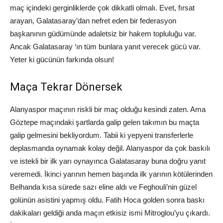
maç içindeki gerginliklerde çok dikkatli olmalı. Evet, fırsat
arayan, Galatasaray’dan nefret eden bir federasyon
başkanının güdümünde adaletsiz bir hakem topluluğu var.
Ancak Galatasaray ‘ın tüm bunlara yanıt verecek gücü var.
Yeter ki gücünün farkında olsun!
Maça Tekrar Dönersek
Alanyaspor maçının riskli bir maç olduğu kesindi zaten. Ama
Göztepe maçındaki şartlarda galip gelen takımın bu maçta
galip gelmesini bekliyordum. Tabii ki yepyeni transferlerle
deplasmanda oynamak kolay değil. Alanyaspor da çok baskılı
ve istekli bir ilk yarı oynayınca Galatasaray buna doğru yanıt
veremedi. İkinci yarının hemen başında ilk yarının kötülerinden
Belhanda kısa sürede sazı eline aldı ve Feghouli’nin güzel
golünün asistini yapmış oldu. Fatih Hoca golden sonra baskı
dakikaları geldiği anda maçın etkisiz ismi Mitroglou’yu çıkardı.