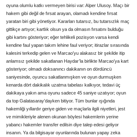
oyuna olumlu katkı vermeyen birisi var: Alper Ulusoy. Maçı bir
hakem gibi değil de fırsat arayan, olamadı kendine fırsat
yaratan biri gibi yönetiyor. Kararları tutarsız, bu tutarsızlık maç
gittikçe artıyor; kartlık olsun ya da olmasın fırsatını bulduğu
gibi kartını gösteriyor; eğer tehlikeli pozisyon varsa kendi
kendine faul yapan takım lehine faul veriyor; itirazlar sırasında
kalesini terkedip gelen ve Marcao’yu alakasız bir şekilde itip
anlamsız şekilde sakatlanan Haydar’la birlikte Marcao’ya kart
gösteriyor; olmadı doksanıncı dakikanın on dördüncü
saniyesinde, oyuncu sakatlanmışken ve oyun durmuşken
kenarda dört dakikalık uzatma tabelası kalkıyor, tedavi üç
dakikaya yakın ama oyunu sadece 45 saniye uzatıyor; oyun
da top Galatasaray’dayken bitiyor. Tüm bunlar ışığında
hakemliği yıllardır geriye giden ve maçlarla ilgili niyetleri, jest
ve mimikleriyle alenen okunan böylesi hakemlerin yerine
yabancı hakemler transfer edilsin diye talep edesi geliyor
insanın. Ya da bilgisayar oyunlarında bulunan yapay zeka