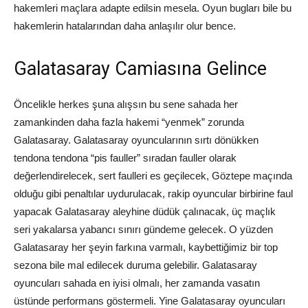
hakemleri maçlara adapte edilsin mesela. Oyun bugları bile bu
hakemlerin hatalarından daha anlaşılır olur bence.
Galatasaray Camiasına Gelince
Öncelikle herkes şuna alışsın bu sene sahada her
zamankinden daha fazla hakemi “yenmek” zorunda
Galatasaray. Galatasaray oyuncularının sırtı dönükken
tendona tendona “pis fauller” sıradan fauller olarak
değerlendirelecek, sert faulleri es geçilecek, Göztepe maçında
olduğu gibi penaltılar uydurulacak, rakip oyuncular birbirine faul
yapacak Galatasaray aleyhine düdük çalınacak, üç maçlık
seri yakalarsa yabancı sınırı gündeme gelecek. O yüzden
Galatasaray her şeyin farkına varmalı, kaybettiğimiz bir top
sezona bile mal edilecek duruma gelebilir. Galatasaray
oyuncuları sahada en iyisi olmalı, her zamanda vasatın
üstünde performans göstermeli. Yine Galatasaray oyuncuları