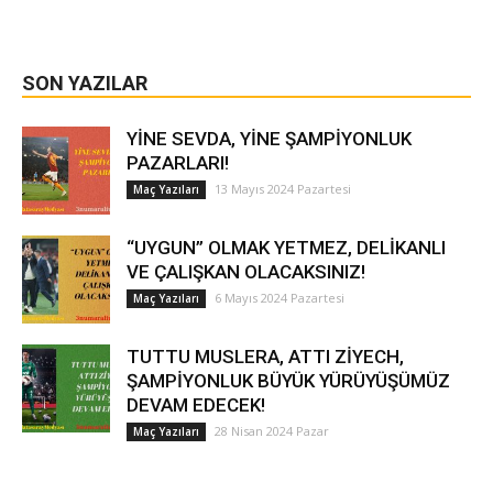
SON YAZILAR
YİNE SEVDA, YİNE ŞAMPİYONLUK
PAZARLARI!
13 Mayıs 2024 Pazartesi
Maç Yazıları
“UYGUN” OLMAK YETMEZ, DELİKANLI
VE ÇALIŞKAN OLACAKSINIZ!
6 Mayıs 2024 Pazartesi
Maç Yazıları
TUTTU MUSLERA, ATTI ZİYECH,
ŞAMPİYONLUK BÜYÜK YÜRÜYÜŞÜMÜZ
DEVAM EDECEK!
28 Nisan 2024 Pazar
Maç Yazıları