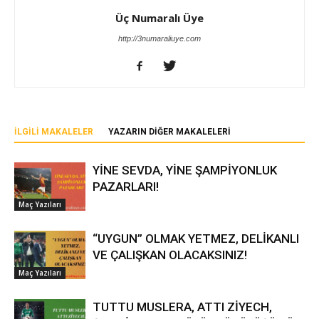
Üç Numaralı Üye
http://3numaraliuye.com
İLGILI MAKALELER
YAZARIN DIĞER MAKALELERI
YİNE SEVDA, YİNE ŞAMPİYONLUK
PAZARLARI!
Maç Yazıları
“UYGUN” OLMAK YETMEZ, DELİKANLI
VE ÇALIŞKAN OLACAKSINIZ!
Maç Yazıları
TUTTU MUSLERA, ATTI ZİYECH,