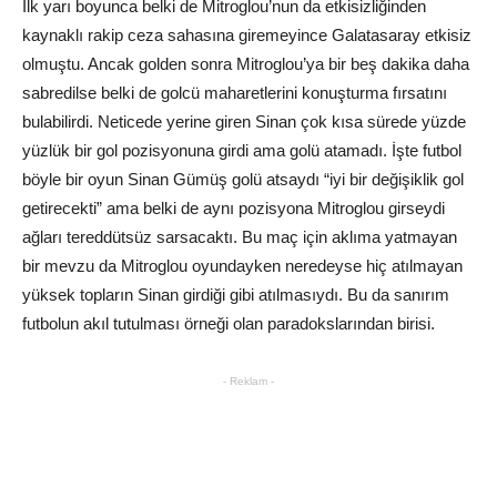
İlk yarı boyunca belki de Mitroglou’nun da etkisizliğinden
kaynaklı rakip ceza sahasına giremeyince Galatasaray etkisiz
olmuştu. Ancak golden sonra Mitroglou’ya bir beş dakika daha
sabredilse belki de golcü maharetlerini konuşturma fırsatını
bulabilirdi. Neticede yerine giren Sinan çok kısa sürede yüzde
yüzlük bir gol pozisyonuna girdi ama golü atamadı. İşte futbol
böyle bir oyun Sinan Gümüş golü atsaydı “iyi bir değişiklik gol
getirecekti” ama belki de aynı pozisyona Mitroglou girseydi
ağları tereddütsüz sarsacaktı. Bu maç için aklıma yatmayan
bir mevzu da Mitroglou oyundayken neredeyse hiç atılmayan
yüksek topların Sinan girdiği gibi atılmasıydı. Bu da sanırım
futbolun akıl tutulması örneği olan paradokslarından birisi.
- Reklam -