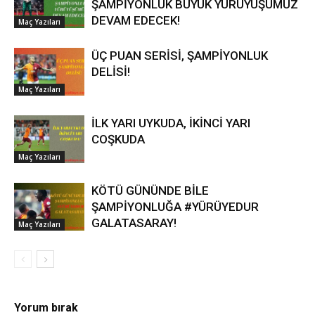
ŞAMPİYONLUK BÜYÜK YÜRÜYÜŞÜMÜZ
DEVAM EDECEK!
Maç Yazıları
ÜÇ PUAN SERİSİ, ŞAMPİYONLUK
DELİSİ!
Maç Yazıları
İLK YARI UYKUDA, İKİNCİ YARI
COŞKUDA
Maç Yazıları
KÖTÜ GÜNÜNDE BİLE
ŞAMPİYONLUĞA #YÜRÜYEDUR
GALATASARAY!
Maç Yazıları
Yorum bırak