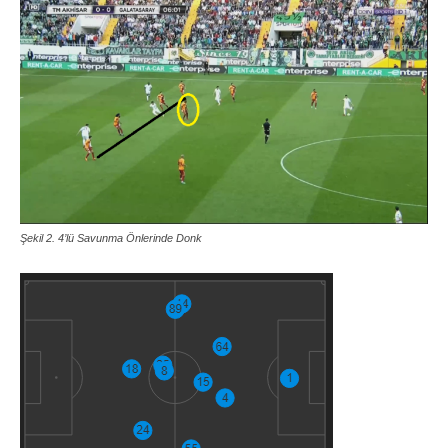
Şekil 2. 4’lü Savunma Önlerinde Donk