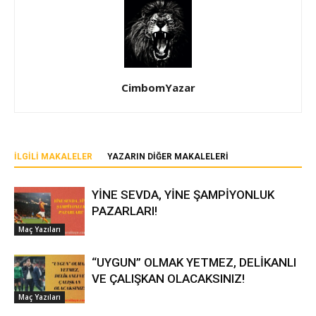
CimbomYazar
İLGILI MAKALELER
YAZARIN DIĞER MAKALELERI
YİNE SEVDA, YİNE ŞAMPİYONLUK
PAZARLARI!
Maç Yazıları
“UYGUN” OLMAK YETMEZ, DELİKANLI
VE ÇALIŞKAN OLACAKSINIZ!
Maç Yazıları