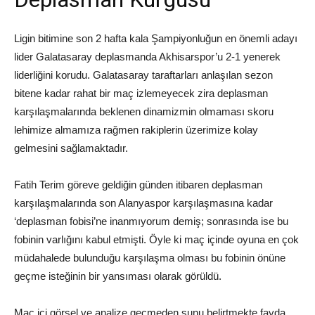
Ligin bitimine son 2 hafta kala Şampiyonluğun en önemli adayı
lider Galatasaray deplasmanda Akhisarspor’u 2-1 yenerek
liderliğini korudu. Galatasaray taraftarları anlaşılan sezon
bitene kadar rahat bir maç izlemeyecek zira deplasman
karşılaşmalarında beklenen dinamizmin olmaması skoru
lehimize almamıza rağmen rakiplerin üzerimize kolay
gelmesini sağlamaktadır.
Fatih Terim göreve geldiğin günden itibaren deplasman
karşılaşmalarında son Alanyaspor karşılaşmasına kadar
‘deplasman fobisi’ne inanmıyorum demiş; sonrasında ise bu
fobinin varlığını kabul etmişti. Öyle ki maç içinde oyuna en çok
müdahalede bulunduğu karşılaşma olması bu fobinin önüne
geçme isteğinin bir yansıması olarak görüldü.
Maç içi görsel ve analize geçmeden şunu belirtmekte fayda