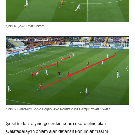
Şekil 4. Şekil 2.’nin Devamı
Şekil 5. Gollerden Sonra Feghouli ve Rodrigues’in Çizgiye Yakın Oyunu
Şekil 5.’de ise yine gollerden sonra skoru eline alan
Galatasaray’ın önlem alan defansif konumlanmasını