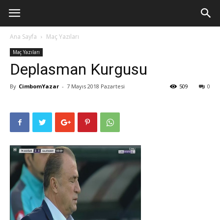
Ana Sayfa
Maç Yazıları
Maç Yazıları
Deplasman Kurgusu
By
CimbomYazar
-
7 Mayıs 2018 Pazartesi
509
0