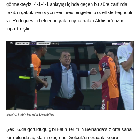
görmekteyiz. 4-1-4-1 anlayışı içinde geçen bu süre zarfında
rakibin çabuk reaksiyon verilmesi engellenip özellikle Feghouli
ve Rodrigues’in beklerine yakın oynamaları Akhisar’ı uzun
topa itmiştir.
Şekil 6. Fatih Terim’in Direktifleri
Şekil 6.da görüldüğü gibi Fatih Terim’in Belhanda’sız orta saha
formülünde açıkların oluşması Selçuk’un oradaki köprü