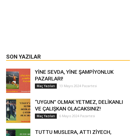
SON YAZILAR
YİNE SEVDA, YİNE ŞAMPİYONLUK
PAZARLARI!
13 Mayıs 2024 Pazartesi
Maç Yazıları
“UYGUN” OLMAK YETMEZ, DELİKANLI
VE ÇALIŞKAN OLACAKSINIZ!
6 Mayıs 2024 Pazartesi
Maç Yazıları
TUTTU MUSLERA, ATTI ZİYECH,