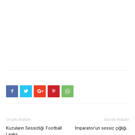
Önceki Makale
Sonraki Makale
Kuzuların Sessizliği: Football
İmparator’un sessiz çığlığı…
Leaks