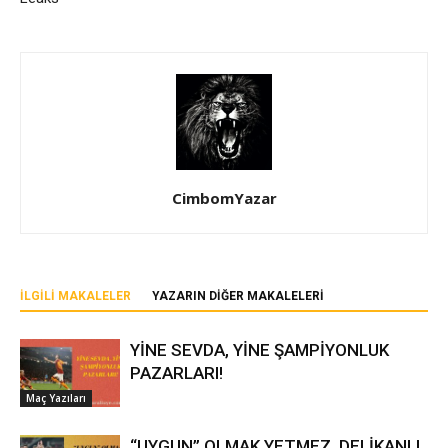
CimbomYazar
İLGILI MAKALELER
YAZARIN DIĞER MAKALELERI
YİNE SEVDA, YİNE ŞAMPİYONLUK
PAZARLARI!
Maç Yazıları
“UYGUN” OLMAK YETMEZ, DELİKANLI