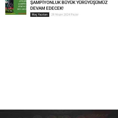
ŞAMPİYONLUK BÜYÜK YÜRÜYÜŞÜMÜZ
DEVAM EDECEK!
28 Nisan 2024 Pazar
Maç Yazıları