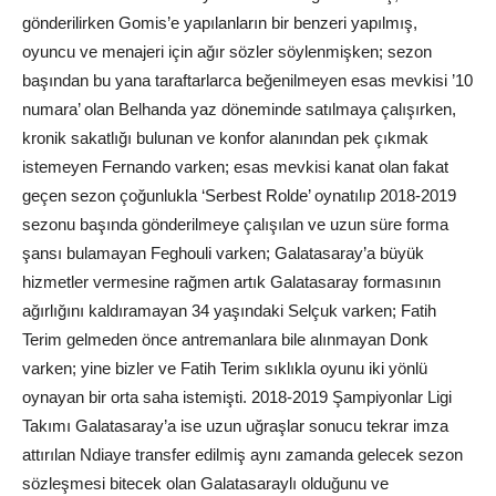
gönderilirken Gomis’e yapılanların bir benzeri yapılmış,
oyuncu ve menajeri için ağır sözler söylenmişken; sezon
başından bu yana taraftarlarca beğenilmeyen esas mevkisi ’10
numara’ olan Belhanda yaz döneminde satılmaya çalışırken,
kronik sakatlığı bulunan ve konfor alanından pek çıkmak
istemeyen Fernando varken; esas mevkisi kanat olan fakat
geçen sezon çoğunlukla ‘Serbest Rolde’ oynatılıp 2018-2019
sezonu başında gönderilmeye çalışılan ve uzun süre forma
şansı bulamayan Feghouli varken; Galatasaray’a büyük
hizmetler vermesine rağmen artık Galatasaray formasının
ağırlığını kaldıramayan 34 yaşındaki Selçuk varken; Fatih
Terim gelmeden önce antremanlara bile alınmayan Donk
varken; yine bizler ve Fatih Terim sıklıkla oyunu iki yönlü
oynayan bir orta saha istemişti. 2018-2019 Şampiyonlar Ligi
Takımı Galatasaray’a ise uzun uğraşlar sonucu tekrar imza
attırılan Ndiaye transfer edilmiş aynı zamanda gelecek sezon
sözleşmesi bitecek olan Galatasaraylı olduğunu ve