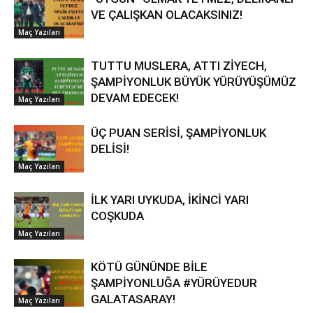
VE ÇALIŞKAN OLACAKSINIZ!
Maç Yazıları
TUTTU MUSLERA, ATTI ZİYECH,
ŞAMPİYONLUK BÜYÜK YÜRÜYÜŞÜMÜZ
DEVAM EDECEK!
Maç Yazıları
ÜÇ PUAN SERİSİ, ŞAMPİYONLUK
DELİSİ!
Maç Yazıları
İLK YARI UYKUDA, İKİNCİ YARI
COŞKUDA
Maç Yazıları
KÖTÜ GÜNÜNDE BİLE
ŞAMPİYONLUĞA #YÜRÜYEDUR
GALATASARAY!
Maç Yazıları