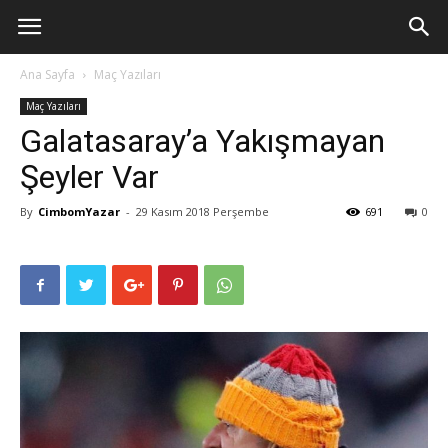
Ana Sayfa
Maç Yazıları
Maç Yazıları
Galatasaray’a Yakışmayan
Şeyler Var
By
CimbomYazar
-
29 Kasım 2018 Perşembe
691
0