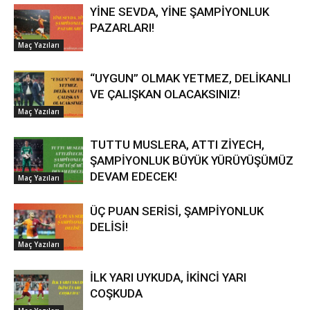
YİNE SEVDA, YİNE ŞAMPİYONLUK
PAZARLARI!
Maç Yazıları
“UYGUN” OLMAK YETMEZ, DELİKANLI
VE ÇALIŞKAN OLACAKSINIZ!
Maç Yazıları
TUTTU MUSLERA, ATTI ZİYECH,
ŞAMPİYONLUK BÜYÜK YÜRÜYÜŞÜMÜZ
DEVAM EDECEK!
Maç Yazıları
ÜÇ PUAN SERİSİ, ŞAMPİYONLUK
DELİSİ!
Maç Yazıları
İLK YARI UYKUDA, İKİNCİ YARI
COŞKUDA