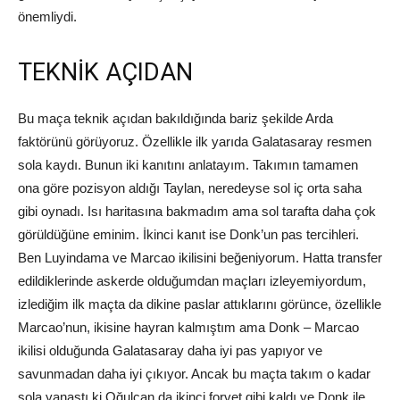
önemliydi.
TEKNİK AÇIDAN
Bu maça teknik açıdan bakıldığında bariz şekilde Arda
faktörünü görüyoruz. Özellikle ilk yarıda Galatasaray resmen
sola kaydı. Bunun iki kanıtını anlatayım. Takımın tamamen
ona göre pozisyon aldığı Taylan, neredeyse sol iç orta saha
gibi oynadı. Isı haritasına bakmadım ama sol tarafta daha çok
görüldüğüne eminim. İkinci kanıt ise Donk’un pas tercihleri.
Ben Luyindama ve Marcao ikilisini beğeniyorum. Hatta transfer
edildiklerinde askerde olduğumdan maçları izleyemiyordum,
izlediğim ilk maçta da dikine paslar attıklarını görünce, özellikle
Marcao’nun, ikisine hayran kalmıştım ama Donk – Marcao
ikilisi olduğunda Galatasaray daha iyi pas yapıyor ve
savunmadan daha iyi çıkıyor. Ancak bu maçta takım o kadar
sola yanaştı ki Oğulcan da ikinci forvet gibi kaldı ve Donk ile