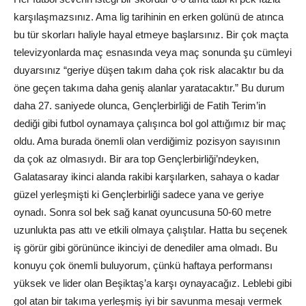
karşılaşmazsınız. Ama lig tarihinin en erken golünü de atınca
bu tür skorları haliyle hayal etmeye başlarsınız. Bir çok maçta
televizyonlarda maç esnasında veya maç sonunda şu cümleyi
duyarsınız “geriye düşen takım daha çok risk alacaktır bu da
öne geçen takıma daha geniş alanlar yaratacaktır.” Bu durum
daha 27. saniyede olunca, Gençlerbirliği de Fatih Terim’in
dediği gibi futbol oynamaya çalışınca bol gol attığımız bir maç
oldu. Ama burada önemli olan verdiğimiz pozisyon sayısının
da çok az olmasıydı. Bir ara top Gençlerbirliği’ndeyken,
Galatasaray ikinci alanda rakibi karşılarken, sahaya o kadar
güzel yerleşmişti ki Gençlerbirliği sadece yana ve geriye
oynadı. Sonra sol bek sağ kanat oyuncusuna 50-60 metre
uzunlukta pas attı ve etkili olmaya çalıştılar. Hatta bu seçenek
iş görür gibi görününce ikinciyi de denediler ama olmadı. Bu
konuyu çok önemli buluyorum, çünkü haftaya performansı
yüksek ve lider olan Beşiktaş’a karşı oynayacağız. Leblebi gibi
gol atan bir takıma yerleşmiş iyi bir savunma mesajı vermek