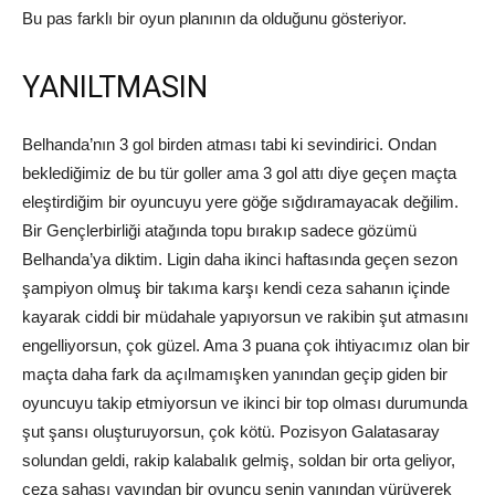
Bu pas farklı bir oyun planının da olduğunu gösteriyor.
YANILTMASIN
Belhanda’nın 3 gol birden atması tabi ki sevindirici. Ondan
beklediğimiz de bu tür goller ama 3 gol attı diye geçen maçta
eleştirdiğim bir oyuncuyu yere göğe sığdıramayacak değilim.
Bir Gençlerbirliği atağında topu bırakıp sadece gözümü
Belhanda’ya diktim. Ligin daha ikinci haftasında geçen sezon
şampiyon olmuş bir takıma karşı kendi ceza sahanın içinde
kayarak ciddi bir müdahale yapıyorsun ve rakibin şut atmasını
engelliyorsun, çok güzel. Ama 3 puana çok ihtiyacımız olan bir
maçta daha fark da açılmamışken yanından geçip giden bir
oyuncuyu takip etmiyorsun ve ikinci bir top olması durumunda
şut şansı oluşturuyorsun, çok kötü. Pozisyon Galatasaray
solundan geldi, rakip kalabalık gelmiş, soldan bir orta geliyor,
ceza sahası yayından bir oyuncu senin yanından yürüyerek