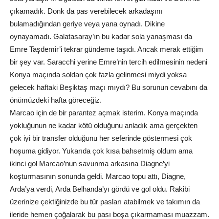
çıkamadık. Donk da pas verebilecek arkadaşını
bulamadığından geriye veya yana oynadı. Dikine
oynayamadı. Galatasaray’ın bu kadar sola yanaşması da
Emre Taşdemir’i tekrar gündeme taşıdı. Ancak merak ettiğim
bir şey var. Saracchi yerine Emre’nin tercih edilmesinin nedeni
Konya maçında soldan çok fazla gelinmesi miydi yoksa
gelecek haftaki Beşiktaş maçı mıydı? Bu sorunun cevabını da
önümüzdeki hafta göreceğiz.
Marcao için de bir parantez açmak isterim. Konya maçında
yokluğunun ne kadar kötü olduğunu anladık ama gerçekten
çok iyi bir transfer olduğunu her seferinde göstermesi çok
hoşuma gidiyor. Yukarıda çok kısa bahsetmiş oldum ama
ikinci gol Marcao’nun savunma arkasına Diagne’yi
koşturmasının sonunda geldi. Marcao topu attı, Diagne,
Arda’ya verdi, Arda Belhanda’yı gördü ve gol oldu. Rakibi
üzerinize çektiğinizde bu tür pasları atabilmek ve takımın da
ileride hemen çoğalarak bu pası boşa çıkarmaması muazzam.