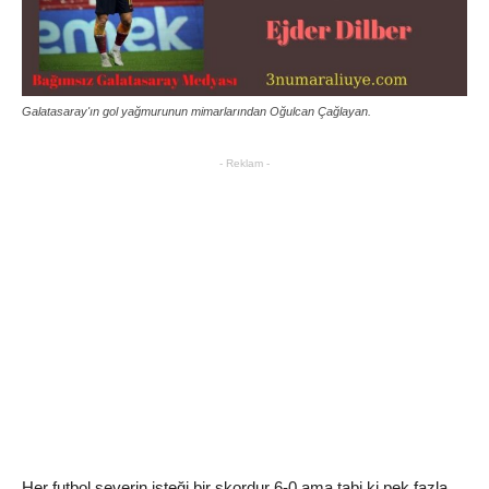
Galatasaray'ın gol yağmurunun mimarlarından Oğulcan Çağlayan.
- Reklam -
Her futbol severin isteği bir skordur 6-0 ama tabi ki pek fazla