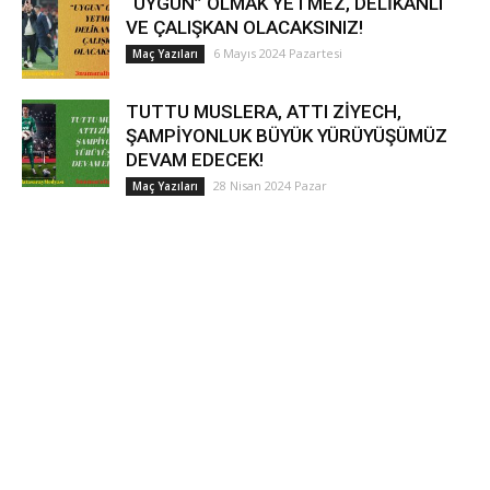
“UYGUN” OLMAK YETMEZ, DELİKANLI
VE ÇALIŞKAN OLACAKSINIZ!
6 Mayıs 2024 Pazartesi
Maç Yazıları
TUTTU MUSLERA, ATTI ZİYECH,
ŞAMPİYONLUK BÜYÜK YÜRÜYÜŞÜMÜZ
DEVAM EDECEK!
28 Nisan 2024 Pazar
Maç Yazıları