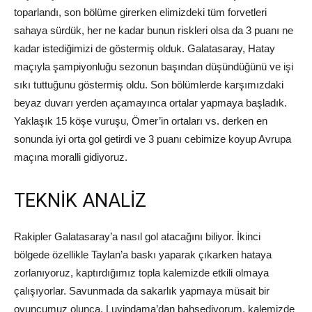
toparlandı, son bölüme girerken elimizdeki tüm forvetleri
sahaya sürdük, her ne kadar bunun riskleri olsa da 3 puanı ne
kadar istediğimizi de göstermiş olduk. Galatasaray, Hatay
maçıyla şampiyonluğu sezonun başından düşündüğünü ve işi
sıkı tuttuğunu göstermiş oldu. Son bölümlerde karşımızdaki
beyaz duvarı yerden açamayınca ortalar yapmaya başladık.
Yaklaşık 15 köşe vuruşu, Ömer’in ortaları vs. derken en
sonunda iyi orta gol getirdi ve 3 puanı cebimize koyup Avrupa
maçına moralli gidiyoruz.
TEKNİK ANALİZ
Rakipler Galatasaray’a nasıl gol atacağını biliyor. İkinci
bölgede özellikle Taylan’a baskı yaparak çıkarken hataya
zorlanıyoruz, kaptırdığımız topla kalemizde etkili olmaya
çalışıyorlar. Savunmada da sakarlık yapmaya müsait bir
oyuncumuz olunca, Luyindama’dan bahsediyorum, kalemizde