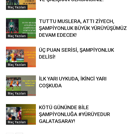
Maç Yazıları
TUTTU MUSLERA, ATTI ZİYECH,
ŞAMPİYONLUK BÜYÜK YÜRÜYÜŞÜMÜZ
DEVAM EDECEK!
Maç Yazıları
ÜÇ PUAN SERİSİ, ŞAMPİYONLUK
DELİSİ!
Maç Yazıları
İLK YARI UYKUDA, İKİNCİ YARI
COŞKUDA
Maç Yazıları
KÖTÜ GÜNÜNDE BİLE
ŞAMPİYONLUĞA #YÜRÜYEDUR
GALATASARAY!
Maç Yazıları