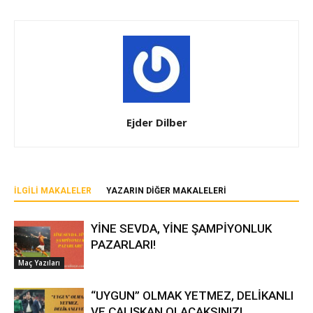
Ejder Dilber
İLGILI MAKALELER
YAZARIN DIĞER MAKALELERI
YİNE SEVDA, YİNE ŞAMPİYONLUK
PAZARLARI!
Maç Yazıları
“UYGUN” OLMAK YETMEZ, DELİKANLI
VE ÇALIŞKAN OLACAKSINIZ!