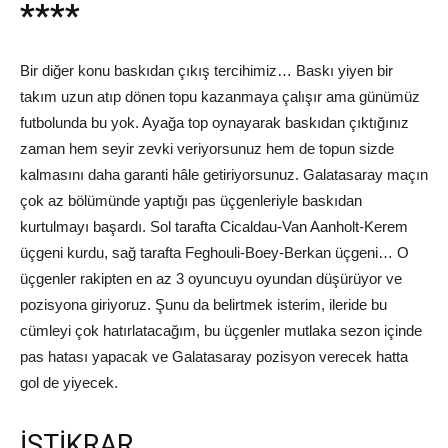
****
Bir diğer konu baskıdan çıkış tercihimiz… Baskı yiyen bir
takım uzun atıp dönen topu kazanmaya çalışır ama günümüz
futbolunda bu yok. Ayağa top oynayarak baskıdan çıktığınız
zaman hem seyir zevki veriyorsunuz hem de topun sizde
kalmasını daha garanti hâle getiriyorsunuz. Galatasaray maçın
çok az bölümünde yaptığı pas üçgenleriyle baskıdan
kurtulmayı başardı. Sol tarafta Cicaldau-Van Aanholt-Kerem
üçgeni kurdu, sağ tarafta Feghouli-Boey-Berkan üçgeni… O
üçgenler rakipten en az 3 oyuncuyu oyundan düşürüyor ve
pozisyona giriyoruz. Şunu da belirtmek isterim, ileride bu
cümleyi çok hatırlatacağım, bu üçgenler mutlaka sezon içinde
pas hatası yapacak ve Galatasaray pozisyon verecek hatta
gol de yiyecek.
İSTİKRAR