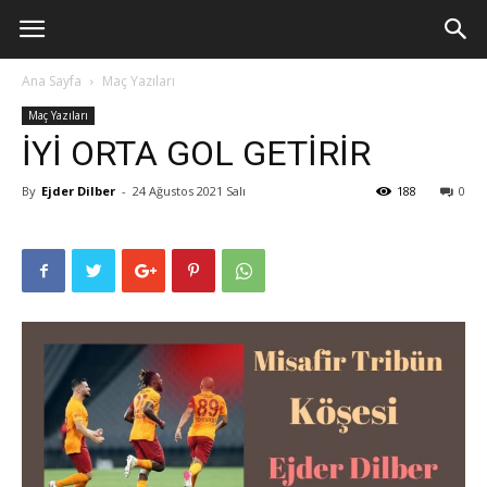
Ana Sayfa
Maç Yazıları
Maç Yazıları
İYİ ORTA GOL GETİRİR
By
Ejder Dilber
-
24 Ağustos 2021 Salı
188
0