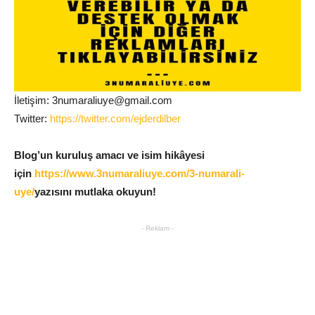
İletişim: 3numaraliuye@gmail.com
Twitter:
https://twitter.com/ejderdilber
Blog’un kuruluş amacı ve isim hikâyesi
için
https://www.3numaraliuye.com/3-numarali-
uye/
yazısını mutlaka okuyun!
- Reklam -