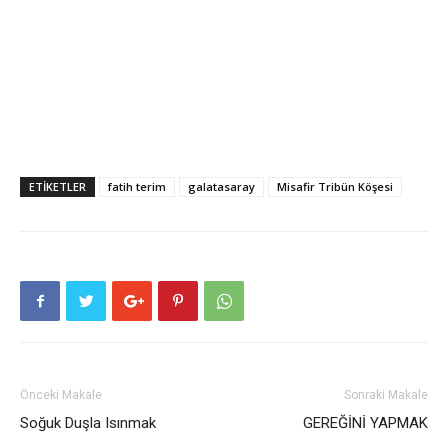
ETIKETLER
fatih terim
galatasaray
Misafir Tribün Köşesi
Önceki Makale
Sonraki Makale
Soğuk Duşla Isınmak
GEREĞİNİ YAPMAK