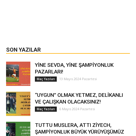
SON YAZILAR
YİNE SEVDA, YİNE ŞAMPİYONLUK
PAZARLARI!
13 Mayıs 2024 Pazartesi
Maç Yazıları
“UYGUN” OLMAK YETMEZ, DELİKANLI
VE ÇALIŞKAN OLACAKSINIZ!
6 Mayıs 2024 Pazartesi
Maç Yazıları
TUTTU MUSLERA, ATTI ZİYECH,
ŞAMPİYONLUK BÜYÜK YÜRÜYÜŞÜMÜZ