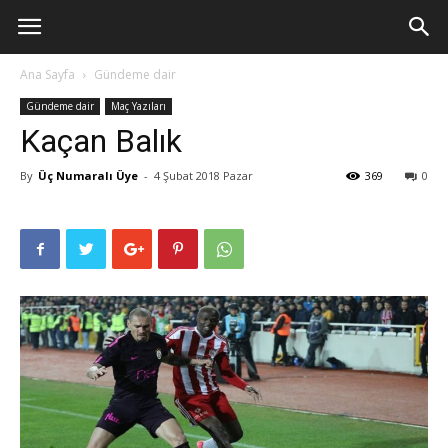
Ana Sayfa
Gündeme dair
Gündeme dair
Maç Yazıları
Kaçan Balık
By
Üç Numaralı Üye
-
4 Şubat 2018 Pazar
369
0