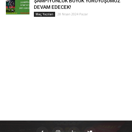
ŞAMPİYONLUK BÜYÜK YÜRÜYÜŞÜMÜZ
DEVAM EDECEK!
28 Nisan 2024 Pazar
Maç Yazıları