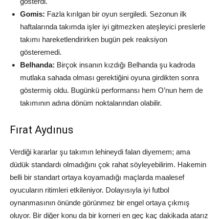
gösterdi.
Gomis:
Fazla kırılgan bir oyun sergiledi. Sezonun ilk
haftalarında takımda işler iyi gitmezken ateşleyici preslerle
takımı hareketlendirirken bugün pek reaksiyon
gösteremedi.
Belhanda:
Birçok insanın kızdığı Belhanda şu kadroda
mutlaka sahada olması gerektiğini oyuna girdikten sonra
göstermiş oldu. Bugünkü performansı hem O’nun hem de
takımının adına dönüm noktalarından olabilir.
Fırat Aydınus
Verdiği kararlar şu takımın lehineydi falan diyemem; ama
düdük standardı olmadığını çok rahat söyleyebilirim. Hakemin
belli bir standart ortaya koyamadığı maçlarda maalesef
oyucuların ritimleri etkileniyor. Dolayısıyla iyi futbol
oynanmasının önünde görünmez bir engel ortaya çıkmış
oluyor. Bir diğer konu da bir korneri en geç kaç dakikada atarız