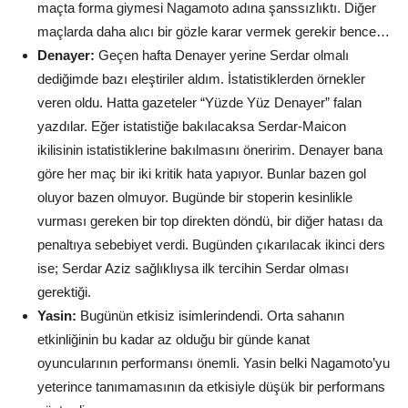
maçta forma giymesi Nagamoto adına şanssızlıktı. Diğer
maçlarda daha alıcı bir gözle karar vermek gerekir bence…
Denayer:
Geçen hafta Denayer yerine Serdar olmalı
dediğimde bazı eleştiriler aldım. İstatistiklerden örnekler
veren oldu. Hatta gazeteler “Yüzde Yüz Denayer” falan
yazdılar. Eğer istatistiğe bakılacaksa Serdar-Maicon
ikilisinin istatistiklerine bakılmasını öneririm. Denayer bana
göre her maç bir iki kritik hata yapıyor. Bunlar bazen gol
oluyor bazen olmuyor. Bugünde bir stoperin kesinlikle
vurması gereken bir top direkten döndü, bir diğer hatası da
penaltıya sebebiyet verdi. Bugünden çıkarılacak ikinci ders
ise; Serdar Aziz sağlıklıysa ilk tercihin Serdar olması
gerektiği.
Yasin:
Bugünün etkisiz isimlerindendi. Orta sahanın
etkinliğinin bu kadar az olduğu bir günde kanat
oyuncularının performansı önemli. Yasin belki Nagamoto’yu
yeterince tanımamasının da etkisiyle düşük bir performans