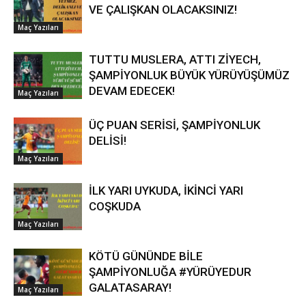
VE ÇALIŞKAN OLACAKSINIZ!
Maç Yazıları
TUTTU MUSLERA, ATTI ZİYECH,
ŞAMPİYONLUK BÜYÜK YÜRÜYÜŞÜMÜZ
DEVAM EDECEK!
Maç Yazıları
ÜÇ PUAN SERİSİ, ŞAMPİYONLUK
DELİSİ!
Maç Yazıları
İLK YARI UYKUDA, İKİNCİ YARI
COŞKUDA
Maç Yazıları
KÖTÜ GÜNÜNDE BİLE
ŞAMPİYONLUĞA #YÜRÜYEDUR
GALATASARAY!
Maç Yazıları