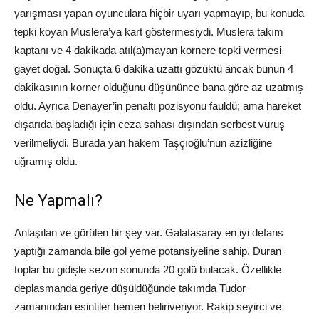
yarışması yapan oyunculara hiçbir uyarı yapmayıp, bu konuda
tepki koyan Muslera’ya kart göstermesiydi. Muslera takım
kaptanı ve 4 dakikada atıl(a)mayan kornere tepki vermesi
gayet doğal. Sonuçta 6 dakika uzattı gözüktü ancak bunun 4
dakikasının korner olduğunu düşününce bana göre az uzatmış
oldu. Ayrıca Denayer’in penaltı pozisyonu fauldü; ama hareket
dışarıda başladığı için ceza sahası dışından serbest vuruş
verilmeliydi. Burada yan hakem Taşçıoğlu’nun azizliğine
uğramış oldu.
Ne Yapmalı?
Anlaşılan ve görülen bir şey var. Galatasaray en iyi defans
yaptığı zamanda bile gol yeme potansiyeline sahip. Duran
toplar bu gidişle sezon sonunda 20 golü bulacak. Özellikle
deplasmanda geriye düşüldüğünde takımda Tudor
zamanından esintiler hemen beliriveriyor. Rakip seyirci ve