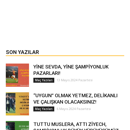
SON YAZILAR
YİNE SEVDA, YİNE ŞAMPİYONLUK
PAZARLARI!
13 Mayıs 2024 Pazartesi
Maç Yazıları
“UYGUN” OLMAK YETMEZ, DELİKANLI
VE ÇALIŞKAN OLACAKSINIZ!
6 Mayıs 2024 Pazartesi
Maç Yazıları
TUTTU MUSLERA, ATTI ZİYECH,