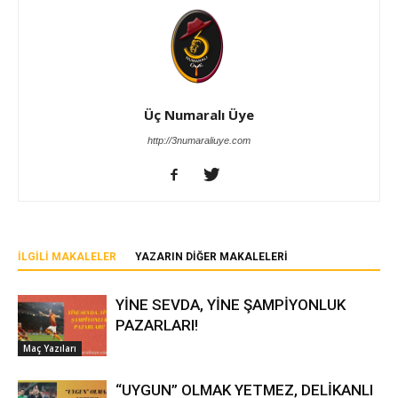
Üç Numaralı Üye
http://3numaraliuye.com
İLGILI MAKALELER
YAZARIN DIĞER MAKALELERI
YİNE SEVDA, YİNE ŞAMPİYONLUK
PAZARLARI!
Maç Yazıları
“UYGUN” OLMAK YETMEZ, DELİKANLI