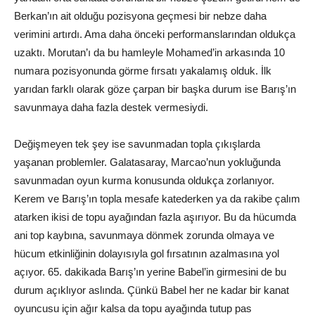
Berkan’ın ait olduğu pozisyona geçmesi bir nebze daha
verimini artırdı. Ama daha önceki performanslarından oldukça
uzaktı. Morutan’ı da bu hamleyle Mohamed’in arkasında 10
numara pozisyonunda görme fırsatı yakalamış olduk. İlk
yarıdan farklı olarak göze çarpan bir başka durum ise Barış’ın
savunmaya daha fazla destek vermesiydi.
Değişmeyen tek şey ise savunmadan topla çıkışlarda
yaşanan problemler. Galatasaray, Marcao’nun yokluğunda
savunmadan oyun kurma konusunda oldukça zorlanıyor.
Kerem ve Barış’ın topla mesafe katederken ya da rakibe çalım
atarken ikisi de topu ayağından fazla aşırıyor. Bu da hücumda
ani top kaybına, savunmaya dönmek zorunda olmaya ve
hücum etkinliğinin dolayısıyla gol fırsatının azalmasına yol
açıyor. 65. dakikada Barış’ın yerine Babel’in girmesini de bu
durum açıklıyor aslında. Çünkü Babel her ne kadar bir kanat
oyuncusu için ağır kalsa da topu ayağında tutup pas