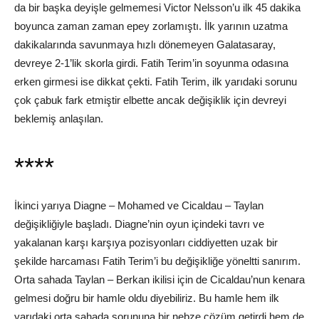
da bir başka deyişle gelmemesi Victor Nelsson’u ilk 45 dakika
boyunca zaman zaman epey zorlamıştı. İlk yarının uzatma
dakikalarında savunmaya hızlı dönemeyen Galatasaray,
devreye 2-1’lik skorla girdi. Fatih Terim’in soyunma odasına
erken girmesi ise dikkat çekti. Fatih Terim, ilk yarıdaki sorunu
çok çabuk fark etmiştir elbette ancak değişiklik için devreyi
beklemiş anlaşılan.
****
İkinci yarıya Diagne – Mohamed ve Cicaldau – Taylan
değişikliğiyle başladı. Diagne’nin oyun içindeki tavrı ve
yakalanan karşı karşıya pozisyonları ciddiyetten uzak bir
şekilde harcaması Fatih Terim’i bu değişikliğe yöneltti sanırım.
Orta sahada Taylan – Berkan ikilisi için de Cicaldau’nun kenara
gelmesi doğru bir hamle oldu diyebiliriz. Bu hamle hem ilk
yarıdaki orta sahada sorununa bir nebze çözüm getirdi hem de