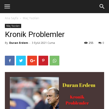
Ana Sayfa
Maç Yazıları
Maç Yazıları
Kronik Problemler
By
Duran Erdem
-
3 Eylül 2021 Cuma
255
0