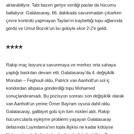
aktarabiliyor. Tabi bazen geriye verdiği paslar da hücumu
baltalıyor. Galatasaray, 66. dakikada savunmadan çıkarken
çevre kontrolü yapmayan Taylan’ın kaybettiği topu ağlarında
gördü ve Umut Bozok’un bu golüyle skor 2-2’e geldi.
****
Rakip maç boyunca savunmaya ve merkez orta sahaya
yaptığı baskıları devam etti. Galatasaray’da 4. değişiklik
Morutan – Feghouli oldu. Patrick van Aanholt’un sol iç
koridordan altıpasa gönderdiği topu Mohamed
sonuçlandıramadı. Bu pozisyon sonrası son değişiklik olarak
van Aanholt’un yerine Ömer Bayram oyuna dahil oldu.
Galatasaray, galibiyet golü için tüm riskleri aldı. Rakip
hücumcularla eşleşme problemi yaşayan Galatasaray
defasında Luyindama’nın topla ilişkisi ne kadar kötüyse