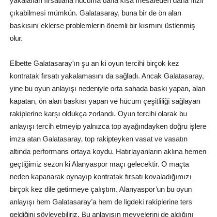
yakalanan fırsatlarla hücuma daha kısa mesafeden daha hızlı
çıkabilmesi mümkün. Galatasaray, buna bir de ön alan
baskısını eklerse problemlerin önemli bir kısmını üstlenmiş
olur.
Elbette Galatasaray’ın şu an ki oyun tercihi birçok kez
kontratak fırsatı yakalamasını da sağladı. Ancak Galatasaray,
yine bu oyun anlayışı nedeniyle orta sahada baskı yapan, alan
kapatan, ön alan baskısı yapan ve hücum çeşitliliği sağlayan
rakiplerine karşı oldukça zorlandı. Oyun tercihi olarak bu
anlayışı tercih etmeyip yalnızca top ayağındayken doğru işlere
imza atan Galatasaray, top rakipteyken vasat ve vasatın
altında performans ortaya koydu. Hatırlayanların aklına hemen
geçtiğimiz sezon ki Alanyaspor maçı gelecektir. O maçta
neden kapanarak oynayıp kontratak fırsatı kovaladığımızı
birçok kez dile getirmeye çalıştım. Alanyaspor’un bu oyun
anlayışı hem Galatasaray’a hem de ligdeki rakiplerine ters
geldiğini söyleyebiliriz. Bu anlayışın meyvelerini de aldığını