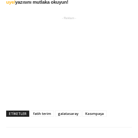
uye/
yazısını mutlaka okuyun!
- Reklam -
ETIKETLER
fatih terim
galatasaray
Kasımpaşa