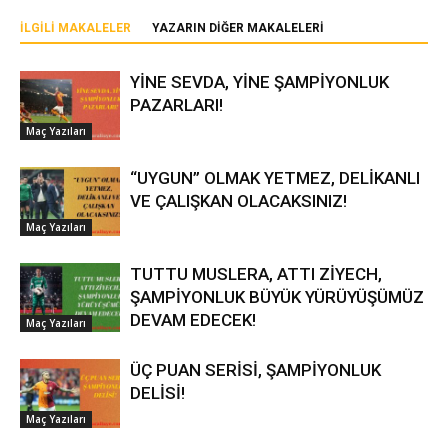
İLGILI MAKALELER
YAZARIN DIĞER MAKALELERI
YİNE SEVDA, YİNE ŞAMPİYONLUK
PAZARLARI!
Maç Yazıları
“UYGUN” OLMAK YETMEZ, DELİKANLI
VE ÇALIŞKAN OLACAKSINIZ!
Maç Yazıları
TUTTU MUSLERA, ATTI ZİYECH,
ŞAMPİYONLUK BÜYÜK YÜRÜYÜŞÜMÜZ
DEVAM EDECEK!
Maç Yazıları
ÜÇ PUAN SERİSİ, ŞAMPİYONLUK
DELİSİ!
Maç Yazıları