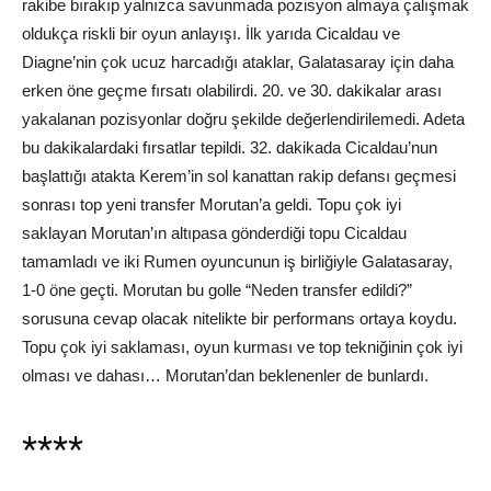
rakibe bırakıp yalnızca savunmada pozisyon almaya çalışmak
oldukça riskli bir oyun anlayışı. İlk yarıda Cicaldau ve
Diagne’nin çok ucuz harcadığı ataklar, Galatasaray için daha
erken öne geçme fırsatı olabilirdi. 20. ve 30. dakikalar arası
yakalanan pozisyonlar doğru şekilde değerlendirilemedi. Adeta
bu dakikalardaki fırsatlar tepildi. 32. dakikada Cicaldau’nun
başlattığı atakta Kerem’in sol kanattan rakip defansı geçmesi
sonrası top yeni transfer Morutan’a geldi. Topu çok iyi
saklayan Morutan’ın altıpasa gönderdiği topu Cicaldau
tamamladı ve iki Rumen oyuncunun iş birliğiyle Galatasaray,
1-0 öne geçti. Morutan bu golle “Neden transfer edildi?”
sorusuna cevap olacak nitelikte bir performans ortaya koydu.
Topu çok iyi saklaması, oyun kurması ve top tekniğinin çok iyi
olması ve dahası… Morutan’dan beklenenler de bunlardı.
****