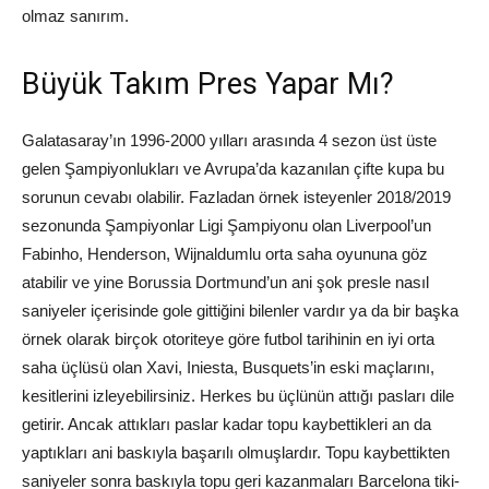
olmaz sanırım.
Büyük Takım Pres Yapar Mı?
Galatasaray’ın 1996-2000 yılları arasında 4 sezon üst üste
gelen Şampiyonlukları ve Avrupa’da kazanılan çifte kupa bu
sorunun cevabı olabilir. Fazladan örnek isteyenler 2018/2019
sezonunda Şampiyonlar Ligi Şampiyonu olan Liverpool’un
Fabinho, Henderson, Wijnaldumlu orta saha oyununa göz
atabilir ve yine Borussia Dortmund’un ani şok presle nasıl
saniyeler içerisinde gole gittiğini bilenler vardır ya da bir başka
örnek olarak birçok otoriteye göre futbol tarihinin en iyi orta
saha üçlüsü olan Xavi, Iniesta, Busquets’in eski maçlarını,
kesitlerini izleyebilirsiniz. Herkes bu üçlünün attığı pasları dile
getirir. Ancak attıkları paslar kadar topu kaybettikleri an da
yaptıkları ani baskıyla başarılı olmuşlardır. Topu kaybettikten
saniyeler sonra baskıyla topu geri kazanmaları Barcelona tiki-