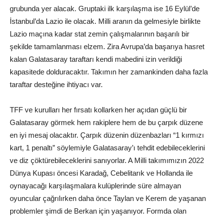
grubunda yer alacak. Gruptaki ilk karşılaşma ise 16 Eylül’de
İstanbul’da Lazio ile olacak. Milli aranın da gelmesiyle birlikte
Lazio maçına kadar stat zemin çalışmalarının başarılı bir
şekilde tamamlanması elzem. Zira Avrupa’da başarıya hasret
kalan Galatasaray taraftarı kendi mabedini izin verildiği
kapasitede dolduracaktır. Takımın her zamankinden daha fazla
taraftar desteğine ihtiyacı var.
TFF ve kurulları her fırsatı kollarken her açıdan güçlü bir
Galatasaray görmek hem rakiplere hem de bu çarpık düzene
en iyi mesaj olacaktır. Çarpık düzenin düzenbazları “1 kırmızı
kart, 1 penaltı” söylemiyle Galatasaray’ı tehdit edebileceklerini
ve diz çöktürebileceklerini sanıyorlar. A Milli takımımızın 2022
Dünya Kupası öncesi Karadağ, Cebelitarık ve Hollanda ile
oynayacağı karşılaşmalara kulüplerinde süre almayan
oyuncular çağrılırken daha önce Taylan ve Kerem de yaşanan
problemler şimdi de Berkan için yaşanıyor. Formda olan