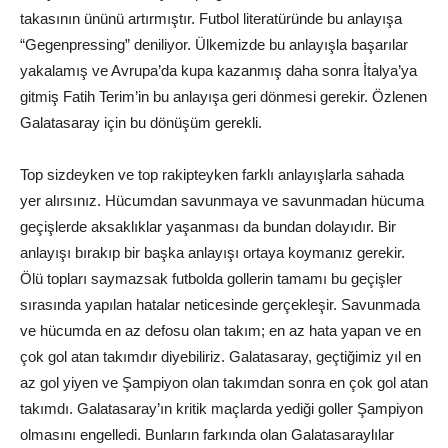
takasının ününü artırmıştır. Futbol literatüründe bu anlayışa
“Gegenpressing” deniliyor. Ülkemizde bu anlayışla başarılar
yakalamış ve Avrupa’da kupa kazanmış daha sonra İtalya’ya
gitmiş Fatih Terim’in bu anlayışa geri dönmesi gerekir. Özlenen
Galatasaray için bu dönüşüm gerekli.
Top sizdeyken ve top rakipteyken farklı anlayışlarla sahada
yer alırsınız. Hücumdan savunmaya ve savunmadan hücuma
geçişlerde aksaklıklar yaşanması da bundan dolayıdır. Bir
anlayışı bırakıp bir başka anlayışı ortaya koymanız gerekir.
Ölü topları saymazsak futbolda gollerin tamamı bu geçişler
sırasında yapılan hatalar neticesinde gerçekleşir. Savunmada
ve hücumda en az defosu olan takım; en az hata yapan ve en
çok gol atan takımdır diyebiliriz. Galatasaray, geçtiğimiz yıl en
az gol yiyen ve Şampiyon olan takımdan sonra en çok gol atan
takımdı. Galatasaray’ın kritik maçlarda yediği goller Şampiyon
olmasını engelledi. Bunların farkında olan Galatasaraylılar