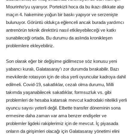
Mourinho’yu uyarıyor. Portekizli hoca da bu ikazı dikkate alıp
maçın 4. hakemine yoğun bir baskı yapıyor ve serzenişte
bulunuyor. Görüntü oldukça eğlenceli ancak burada yardımcı
antrenörün teknik direktörü nasıl etkileyebileceği ve katkı
sunabileceği ortada. Bu durumu da aslında kronikleşen
problemlere ekleyebiliriz.
Son olarak eğer bir değişime gidilmezse söz konusu yeni
yabancı kuralı, Galatasaray’ı zor durumda bırakabilir. Bazı
mevkilerde rotasyon için de olsa yerli oyuncular kadroya dahil
edilmeli. Covid-19, sakatlıklar, cezalı olma durumu, Milli
takımda yaşanabilecek sakatlıklar, formsuzluk vs. gibi
problemleri de hesaba katarsak mevcut kadrodaki nitelikli yerli
oyuncu sayısı yeterli değil. Elbette transfer döneminin sona
ermesine daha zaman var ama benzer endişeler ve
problemler ligdeki rakiplerimiz için de mevcut. İç piyasada
onların da girişimleri olacağı için Galatasaray yönetimi elini