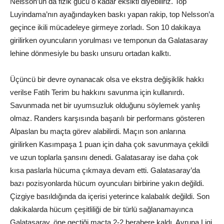
Nelsson’un da fizik gücü o kadar eksikti diyebiliriz. Top
Luyindama’nın ayağındayken baskı yapan rakip, top Nelsson’a
geçince ikili mücadeleye girmeye zorladı. Son 10 dakikaya
girilirken oyuncuların yorulması ve temponun da Galatasaray
lehine dönmesiyle bu baskı unsuru ortadan kalktı.
Üçüncü bir devre oynanacak olsa ve ekstra değişiklik hakkı
verilse Fatih Terim bu hakkını savunma için kullanırdı.
Savunmada net bir uyumsuzluk olduğunu söylemek yanlış
olmaz. Randers karşısında başarılı bir performans gösteren
Alpaslan bu maçta görev alabilirdi. Maçın son anlarına
girilirken Kasımpaşa 1 puan için daha çok savunmaya çekildi
ve uzun toplarla şansını denedi. Galatasaray ise daha çok
kısa paslarla hücuma çıkmaya devam etti. Galatasaray’da
bazı pozisyonlarda hücum oyuncuları birbirine yakın değildi.
Çizgiye basıldığında da içerisi yeterince kalabalık değildi. Son
dakikalarda hücum çeşitliliği de bir türlü sağlanamayınca
Galatasaray, öne geçtiği maçta 2-2 berabere kaldı. Avrupa Ligi