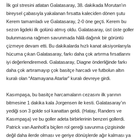
İlk gol stresini atlatan Galatasaray, 38. dakikada Morutan’ın
bireysel çabasıyla yakalanan fırsatta kaleciden dönen şutu
Kerem tamamladı ve Galatasaray, 2-0 öne geçti. Kerem bu
sezon ligdeki ilk golünü atmış oldu. Galatasaray, üst üste goller
bulunmasına rağmen savunmada hâlâ dağınık bir görüntü
çizmeye devam etti. Bu dakikalarda hızlı kanat aksiyonlarıyla
hücuma çıkan Galatasaray, farkı daha çok artırma fırsatlarını
iyi değerlendiremedi. Galatasaray, Diagne önderliğinde farkı
daha çok artıramayıp çok basitçe harcadı ve futbolun altın
kuralı olan “Atamayana Atarlar” kuralı devreye girdi.
Kasımpaşa, bu basitçe harcamaların cezasını ilk yarının
bitmesine 1 dakika kala Jorgensen ile kesti. Galatasaray’ın
yediği son 3 golde sol kanattan geldi. (Hatay, Randers ve
Kasımpaşa) ve bu goller adeta birbirlerinin benzeri gollerdi.
Patrick van Aanholt’a biçilen rol gereği savunma çizgisinde
değil daha ilerde olması ve geriye dönüşlerde ağır kalması ya