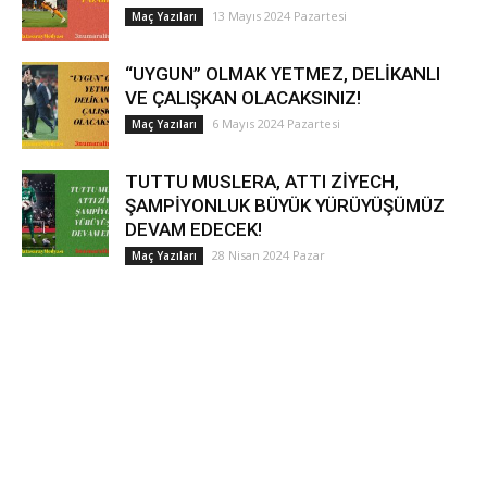
13 Mayıs 2024 Pazartesi
Maç Yazıları
“UYGUN” OLMAK YETMEZ, DELİKANLI
VE ÇALIŞKAN OLACAKSINIZ!
6 Mayıs 2024 Pazartesi
Maç Yazıları
TUTTU MUSLERA, ATTI ZİYECH,
ŞAMPİYONLUK BÜYÜK YÜRÜYÜŞÜMÜZ
DEVAM EDECEK!
28 Nisan 2024 Pazar
Maç Yazıları