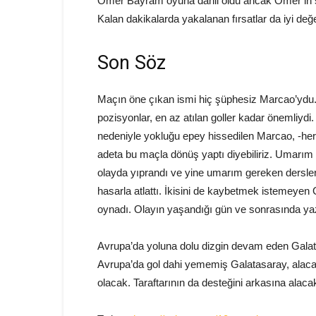
Ömer Bayram oyuna dahil oldu ancak Ömer’in so
Kalan dakikalarda yakalanan fırsatlar da iyi de
Son Söz
Maçın öne çıkan ismi hiç şüphesiz Marcao’ydu. 
pozisyonlar, en az atılan goller kadar önemliyd
nedeniyle yokluğu epey hissedilen Marcao, -her
adeta bu maçla dönüş yaptı diyebiliriz. Umarım 
olayda yıprandı ve yine umarım gereken dersl
hasarla atlattı. İkisini de kaybetmek istemeyen 
oynadı. Olayın yaşandığı gün ve sonrasında yazıla
Avrupa’da yoluna dolu dizgin devam eden Galat
Avrupa’da gol dahi yememiş Galatasaray, alacağı
olacak. Taraftarının da desteğini arkasına alacak