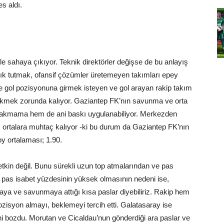
es aldı.
le sahaya çıkıyor. Teknik direktörler değişse de bu anlayış
ık tutmak, ofansif çözümler üretemeyen takımları epey
te gol pozisyonuna girmek isteyen ve gol arayan rakip takım
ekmek zorunda kalıyor. Gaziantep FK’nın savunma ve orta
bırakmama hem de ani baskı uygulanabiliyor. Merkezden
ortalara muhtaç kalıyor -ki bu durum da Gaziantep FK’nın
oy ortalaması; 1.90.
kin değil. Bunu sürekli uzun top atmalarından ve pas
ın pas isabet yüzdesinin yüksek olmasının nedeni ise,
aya ve savunmaya attığı kısa paslar diyebiliriz. Rakip hem
zisyon almayı, beklemeyi tercih etti. Galatasaray ise
ni bozdu. Morutan ve Cicaldau’nun gönderdiği ara paslar ve