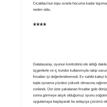
Cicaldau’nun topu ısrarla hücuma kadar taşım
neden oldu.
****
Galatasaray, oyunun kontrolünü ele aldığı dakik
üçgenlerle ve iç koridor kullanımıyla rakip sav
fırsatları iyi değerlendiremedi. Ev sahibi kaley
topla oynama yüzdesi yüksek olmasına rağmen-
zorlandı. Üst üste yakalanan fırsatlar gole dön
sonra görmeye alışık olduğumuz oyunu soğutm
uygulamaya başlayarak bu anlayışa çözümü olm