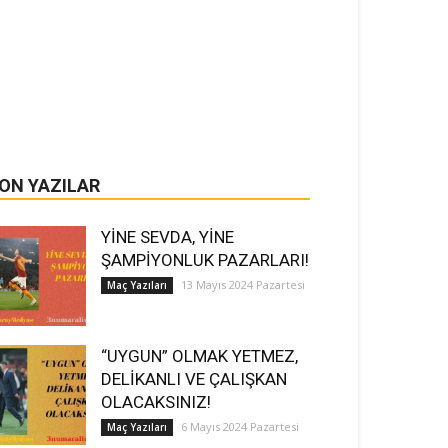
ON YAZILAR
YİNE SEVDA, YİNE
ŞAMPİYONLUK PAZARLARI!
13 Mayıs 2024 Pazartesi
Maç Yazıları
“UYGUN” OLMAK YETMEZ,
DELİKANLI VE ÇALIŞKAN
OLACAKSINIZ!
6 Mayıs 2024 Pazartesi
Maç Yazıları