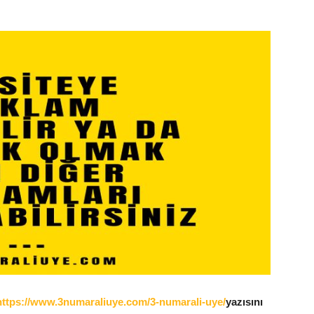
https://www.3numaraliuye.com/3-numarali-uye/
yazısını