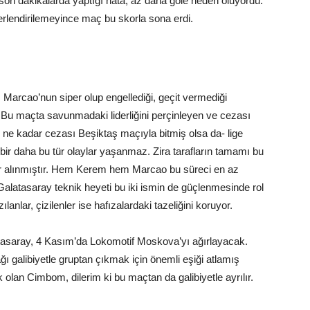
n dakikalarda yaptığı hata, az daha gole neden oluyordu.
ğerlendirilemeyince maç bu skorla sona erdi.
Marcao’nun siper olup engellediği, geçit vermediği
i. Bu maçta savunmadaki liderliğini perçinleyen ve cezası
 ne kadar cezası Beşiktaş maçıyla bitmiş olsa da- lige
bir daha bu tür olaylar yaşanmaz. Zira tarafların tamamı bu
er alınmıştır. Hem Kerem hem Marcao bu süreci en az
Galatasaray teknik heyeti bu iki ismin de güçlenmesinde rol
nlar, çizilenler ise hafızalardaki tazeliğini koruyor.
asaray, 4 Kasım’da Lokomotif Moskova’yı ağırlayacak.
 galibiyetle gruptan çıkmak için önemli eşiği atlamış
 olan Cimbom, dilerim ki bu maçtan da galibiyetle ayrılır.