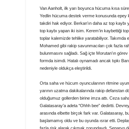
Van Aanholt, ilk yarı boyunca hücuma kısa sürel
Yedlin hücuma destek verme konusunda epey k
takdiri hak ediyor. Berkan’ın daha az top kaybı
top kaybı yapan iki isim. Kerem’in kaybettiği top
toplar kalemizde tehlike yaratabiliyor. Takımda 
Mohamed gibi rakip savunmacıları çok fazla ra
bulunmasını sağladı. Sağ içte Morutan’ın görev 
formda isimdi. Hatalı oynamadı ancak tıpkı Bar
nedeniyle oldukça eleştirildi.
Orta saha ve hücum oyuncularının ritmine uyum 
yarının uzatma dakikalarında rakip defanstan 
olduğumuz gollerden birine imza attı. Ceza sah
Galatasaray’a adeta “Ohhh bee” dedirtti. Devreye
arasında elbette birçok fark var. Galatasaray, bu
başlamamış oldu ve bu oyunda ısrar etti. Deplas
fazla risk alarak çıkmak zorundaydı. Senaryo de