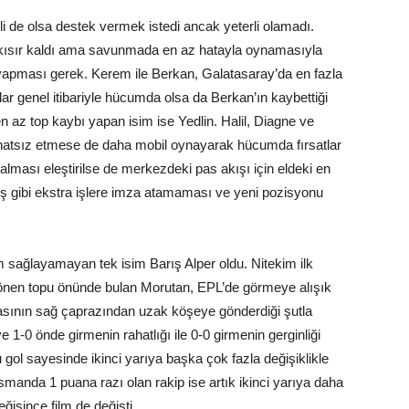
i de olsa destek vermek istedi ancak yeterli olamadı.
ısır kaldı ama savunmada en az hatayla oynamasıyla
 yapması gerek. Kerem ile Berkan, Galatasaray’da en fazla
lar genel itibariyle hücumda olsa da Berkan’ın kaybettiği
en az top kaybı yapan isim ise Yedlin. Halil, Diagne ve
hatsız etmese de daha mobil oynayarak hücumda fırsatlar
alması eleştirilse de merkezdeki pas akışı için eldeki en
ış gibi ekstra işlere imza atamaması ve yeni pozisyonu
sağlayamayan tek isim Barış Alper oldu. Nitekim ilk
dönen topu önünde bulan Morutan, EPL’de görmeye alışık
asının sağ çaprazından uzak köşeye gönderdiği şutla
 1-0 önde girmenin rahatlığı ile 0-0 girmenin gerginliği
 gol sayesinde ikinci yarıya başka çok fazla değişiklikle
manda 1 puana razı olan rakip ise artık ikinci yarıya daha
ğişince film de değişti.