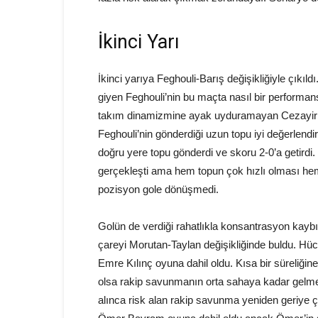
İkinci Yarı
İkinci yarıya Feghouli-Barış değişikliğiyle çık
giyen Feghouli’nin bu maçta nasıl bir perform
takım dinamizmine ayak uyduramayan Cezayirli 
Feghouli’nin gönderdiği uzun topu iyi değerlen
doğru yere topu gönderdi ve skoru 2-0’a getirdi.
gerçekleşti ama hem topun çok hızlı olması h
pozisyon gole dönüşmedi.
Golün de verdiği rahatlıkla konsantrasyon kay
çareyi Morutan-Taylan değişikliğinde buldu. Hüc
Emre Kılınç oyuna dahil oldu. Kısa bir süreliğin
olsa rakip savunmanın orta sahaya kadar gelme
alınca risk alan rakip savunma yeniden geriye ç