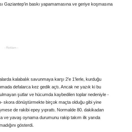
ası Gaziantep’in baskı yapamamasına ve geriye koşmasına
- Reklam -
alarda kalabalık savunmaya karşı 2’e 1’lerle, kurduğu
unmada defalarca kez gedik açtı. Ancak ne yazık ki bu
i bulmayan şutlar ve hücumda kaybedilen toplar nedeniyle -
 skora dönüştürmekte birçok maçta olduğu gibi yine
üşmese de rakibi epey yıprattı. Normalde 80. dakikadan
a ve yavaş oynama durumunu rakip takım ilk yarıda
adığını gösterdi.