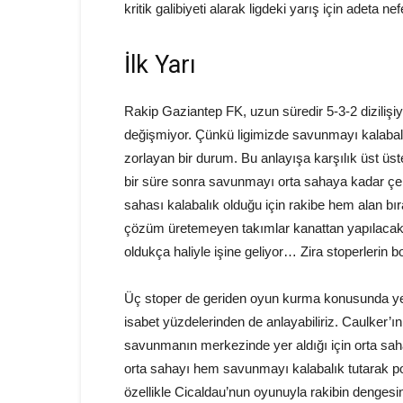
kritik galibiyeti alarak ligdeki yarış için adeta nef
İlk Yarı
Rakip Gaziantep FK, uzun süredir 5-3-2 dizilişiy
değişmiyor. Çünkü ligimizde savunmayı kalabal
zorlayan bir durum. Bu anlayışa karşılık üst üs
bir süre sonra savunmayı orta sahaya kadar ç
sahası kalabalık olduğu için rakibe hem alan 
çözüm üretemeyen takımlar kanattan yapılacak 
oldukça haliyle işine geliyor… Zira stoperlerin b
Üç stoper de geriden oyun kurma konusunda yet
isabet yüzdelerinden de anlayabiliriz. Caulker’
savunmanın merkezinde yer aldığı için orta sah
orta sahayı hem savunmayı kalabalık tutarak po
özellikle Cicaldau’nun oyunuyla rakibin dengesi