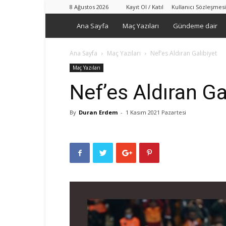
8 Ağustos 2026
Kayıt Ol / Katıl
Kullanıcı Sözleşmesi
Ana Sayfa
Maç Yazıları
Gündeme dair
Ana Sayfa
Maç Yazıları
Nef’es Aldıran Galibiyet
Maç Yazıları
Nef’es Aldıran Ga
By
Duran Erdem
-
1 Kasım 2021 Pazartesi