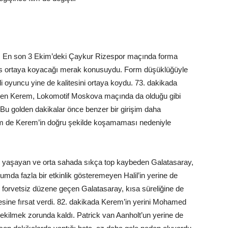
ıldı. En son 3 Ekim’deki Çaykur Rizespor maçında forma
ans ortaya koyacağı merak konusuydu. Form düşüklüğüyle
oyuncu yine de kalitesini ortaya koydu. 73. dakikada
diren Kerem, Lokomotif Moskova maçında da olduğu gibi
 Bu golden dakikalar önce benzer bir girişim daha
em de Kerem’in doğru şekilde koşamaması nedeniyle
bı yaşayan ve orta sahada sıkça top kaybeden Galatasaray,
umda fazla bir etkinlik gösteremeyen Halil’in yerine de
e forvetsiz düzene geçen Galatasaray, kısa süreliğine de
sine fırsat verdi. 82. dakikada Kerem’in yerini Mohamed
ekilmek zorunda kaldı. Patrick van Aanholt’un yerine de