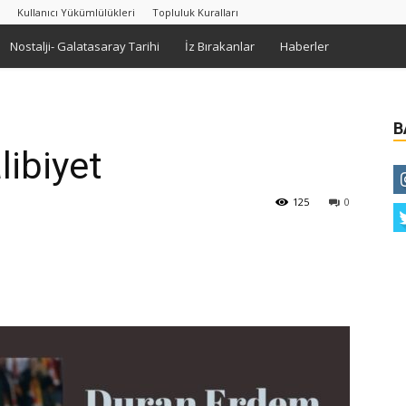
Kullanıcı Yükümlülükleri
Topluluk Kuralları
Nostalji- Galatasaray Tarihi
İz Bırakanlar
Haberler
B
libiyet
125
0