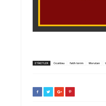
ETIKETLER
Cicaldau
fatih terim
Morutan