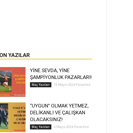
ON YAZILAR
YİNE SEVDA, YİNE
ŞAMPİYONLUK PAZARLARI!
13 Mayıs 2024 Pazartesi
Maç Yazıları
“UYGUN” OLMAK YETMEZ,
DELİKANLI VE ÇALIŞKAN
OLACAKSINIZ!
6 Mayıs 2024 Pazartesi
Maç Yazıları