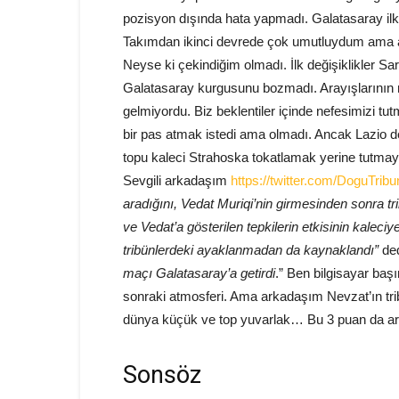
pozisyon dışında hata yapmadı. Galatasaray ilk 
Takımdan ikinci devrede çok umutluydum ama aç
Neyse ki çekindiğim olmadı. İlk değişiklikler Sarr
Galatasaray kurgusunu bozmadı. Arayışlarının m
gelmiyordu. Biz beklentiler içinde nefesimizi tu
bir pas atmak istedi ama olmadı. Ancak Lazio 
topu kaleci Strahoska tokatlamak yerine tutmay
Sevgili arkadaşım
https://twitter.com/DoguTrib
aradığını, Vedat Muriqi’nin girmesinden sonra trib
ve Vedat’a gösterilen tepkilerin etkisinin kaleciy
tribünlerdeki ayaklanmadan da kaynaklandı”
ded
maçı Galatasaray’a getirdi
.” Ben bilgisayar ba
sonraki atmosferi. Ama arkadaşım Nevzat’ın tr
dünya küçük ve top yuvarlak… Bu 3 puan da ara
Sonsöz