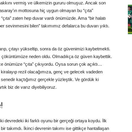
hakkını vermiş ve ülkemizin gururu olmuşuz. Ancak son
atasaray’ın mottosuna hiç uygun olmayan bu “çıta”
 “çıta” zaten hep duvar vardı önümüzde. Ama “bir halatı
ber sevinmesini bilen” takımımız defalarca bu duvarı yıktı.
ıp, çıtayı yükseltip, sonra da öz güvenimizi kaybetmekti.
jik çöküntümüze neden oldu. Olmadıkça öz güven kaybettik.
ce önümüze “çıta” çıkıyordu. Oysa sorun çok açıktı…
 kiralayıp rezil olacağımıza, genç ve gelecek vadeden
senedir kaçtığımız gerçekle yüzleştik. Ve gördük ki
ık biz de varız diyebiliyoruz.
!
i devredeki iki farklı oyunu bir gerçeği ortaya koydu. İlk
r takımdı. İkinci devrenin takımı ise gittikçe hantallaşan