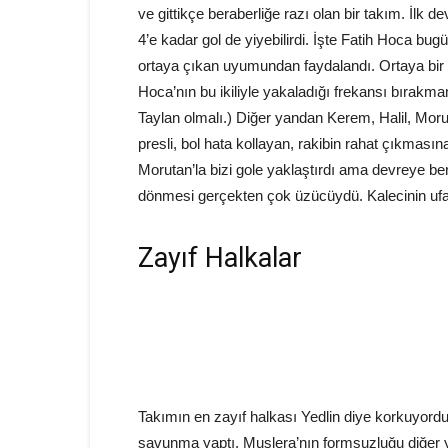
ve gittikçe beraberliğe razı olan bir takım. İlk 
4’e kadar gol de yiyebilirdi. İşte Fatih Hoca bug
ortaya çıkan uyumundan faydalandı. Ortaya bir d
Hoca’nın bu ikiliyle yakaladığı frekansı bırakm
Taylan olmalı.) Diğer yandan Kerem, Halil, Moru
presli, bol hata kollayan, rakibin rahat çıkmasın
Morutan’la bizi gole yaklaştırdı ama devreye ber
dönmesi gerçekten çok üzücüydü. Kalecinin uf
Zayıf Halkalar
Takımın en zayıf halkası Yedlin diye korkuyord
savunma yaptı. Muslera’nın formsuzluğu diğer y