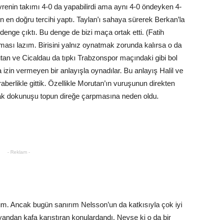
devrenin takımı 4-0 da yapabilirdi ama aynı 4-0 öndeyken 4-
ün en doğru tercihi yaptı. Taylan’ı sahaya sürerek Berkan’la
enge çıktı. Bu denge de bizi maça ortak etti. (Fatih
aması lazım. Birisini yalnız oynatmak zorunda kalırsa o da
tan ve Cicaldau da tıpkı Trabzonspor maçındaki gibi bol
a izin vermeyen bir anlayışla oynadılar. Bu anlayış Halil ve
aberlikle gittik. Özellikle Morutan’ın vuruşunun direkten
ak dokunuşu topun direğe çarpmasına neden oldu.
- Reklam -
um. Ancak bugün sanırım Nelsson’un da katkısıyla çok iyi
andan kafa karıştıran konulardandı. Neyse ki o da bir