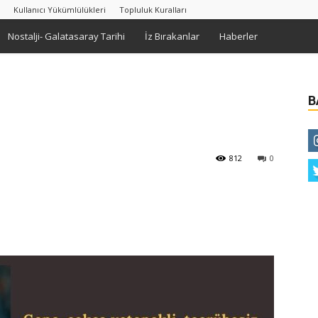
Kullanıcı Yükümlülükleri
Topluluk Kuralları
Nostalji- Galatasaray Tarihi
İz Bırakanlar
Haberler
B
812
0