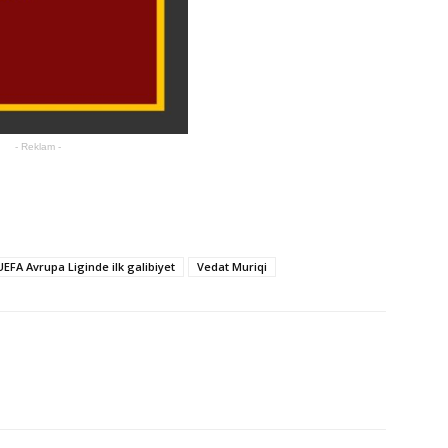
- Reklam -
UEFA Avrupa Liginde ilk galibiyet
Vedat Muriqi