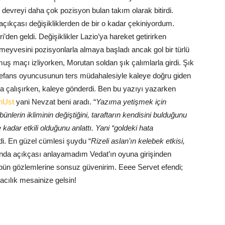
devreyi daha çok pozisyon bulan takım olarak bitirdi.
ıkçası değişikliklerden de bir o kadar çekiniyordum.
i’den geldi. Değişiklikler Lazio’ya hareket getirirken
eyvesini pozisyonlarla almaya başladı ancak gol bir türlü
tmuş maçı izliyorken, Morutan soldan şık çalımlarla girdi. Şık
defans oyuncusunun ters müdahalesiyle kaleye doğru giden
a çalışırken, kaleye gönderdi. Ben bu yazıyı yazarken
unUst
yani Nevzat beni aradı. “
Yazıma yetişmek için
ünlerin ikliminin değiştiğini, taraftarın kendisini bulduğunu
e kadar etkili olduğunu anlattı. Yani “goldeki hata
i. En güzel cümlesi şuydu “
Rizeli aslan’ın kelebek etkisi,
şında açıkçası anlayamadım Vedat’ın oyuna girişinden
ibün gözlemlerine sonsuz güvenirim. Eeee Servet efendi;
cılık mesainize gelsin!