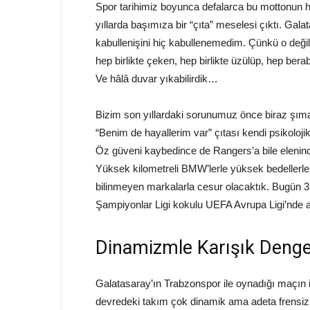
Spor tarihimiz boyunca defalarca bu mottonun 
yıllarda başımıza bir “çıta” meselesi çıktı. Gal
kabullenişini hiç kabullenemedim. Çünkü o değil
hep birlikte çeken, hep birlikte üzülüp, hep bera
Ve hâlâ duvar yıkabilirdik…
Bizim son yıllardaki sorunumuz önce biraz şımar
“Benim de hayallerim var” çıtası kendi psikolo
Öz güveni kaybedince de Rangers’a bile elenin
Yüksek kilometreli BMW’lerle yüksek bedellerle
bilinmeyen markalarla cesur olacaktık. Bugün 3 
Şampiyonlar Ligi kokulu UEFA Avrupa Ligi’nde art
Dinamizmle Karışık Denge
Galatasaray’ın Trabzonspor ile oynadığı maçın ik
devredeki takım çok dinamik ama adeta frensiz bi