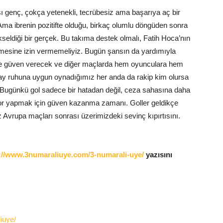
 genç, çokça yetenekli, tecrübesiz ama başarıya aç bir
Ama ibrenin pozitifte olduğu, birkaç olumlu döngüden sonra
kseldiği bir gerçek. Bu takıma destek olmalı, Fatih Hoca’nın
sine izin vermemeliyiz. Bugün şansın da yardımıyla
 güven verecek ve diğer maçlarda hem oyunculara hem
ay ruhuna uygun oynadığımız her anda da rakip kim olursa
 Bugünkü gol sadece bir hatadan değil, ceza sahasına daha
 skor yapmak için güven kazanma zamanı. Goller geldikçe
iz Avrupa maçları sonrası üzerimizdeki sevinç kıpırtısını.
://www.3numaraliuye.com/3-numarali-uye/
yazısını
iuye/