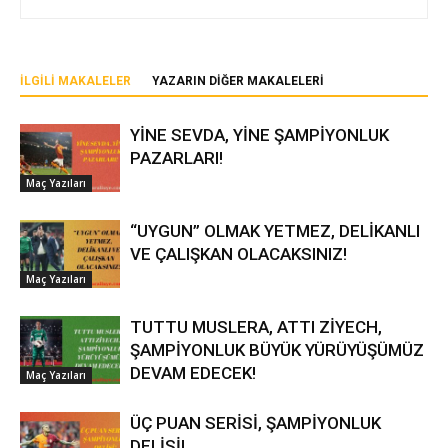
İLGILI MAKALELER
YAZARIN DIĞER MAKALELERI
YİNE SEVDA, YİNE ŞAMPİYONLUK
PAZARLARI!
Maç Yazıları
“UYGUN” OLMAK YETMEZ, DELİKANLI
VE ÇALIŞKAN OLACAKSINIZ!
Maç Yazıları
TUTTU MUSLERA, ATTI ZİYECH,
ŞAMPİYONLUK BÜYÜK YÜRÜYÜŞÜMÜZ
DEVAM EDECEK!
Maç Yazıları
ÜÇ PUAN SERİSİ, ŞAMPİYONLUK
DELİSİ!