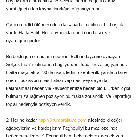
boşlukların olması
nın
yine Selçuk İnan’ın negatif olarak
yarattığı etkiden kaynaklandığını düşünüyorum.
Oyunun belli bölümlerinde orta sahada inanılmaz bir boşluk
vardı.
Hatta Fatih H
oca oyuncuları bu konuda sık sık
uyardığını gördük.
Bu boşluğun olmasının nedenini
Belhanda
yerine oynayan
Selçuk İnan’ın olmasına bağlıyorum.
Topu ileriye taşıyamadı.
Hatta maçı tekrar 90 dakika izledim özellikle ilk yarıda 5 tane
önemli pozisyonu pas hatası yapması veya ayakta
kalamaması nedeniyle kaybetmemize neden oldu.
Erken 2 gol
bulmamıza rağmen pozisyon bulmakta zorlandık.
Ve kaptırdığı
toplar nedeniyle pozisyon verdik.
2. Her ne kadar
http://3numaralıuye.com
ailesinde ki değerli
ağabeylerim ve kardeşlerim
Feghouli’yi
bu maç özelinde
beğenmeseler de :
)
Feghouli
hem beke gelerek destek verdi