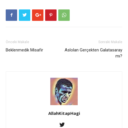
Önceki Makale
Sonraki Makale
Beklenmedik Misafir
Aslolan Gerçekten Galatasaray
mı?
AllahKitapHagi