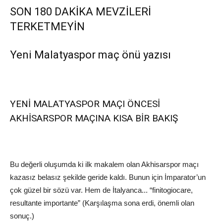
SON 180 DAKİKA MEVZİLERİ
TERKETMEYİN
Yeni
Malatyaspor
maç önü yazısı
YENİ MALATYASPOR MAÇI ÖNCESİ
AKHİSARSPOR MAÇINA KISA BİR BAKIŞ
Bu değerli oluşumda ki ilk makalem olan
Akhisarspor
maçı
kazasız belasız şekilde geride kaldı.
Bunun için İmparator’un
çok güzel bir sözü var. Hem
de İtalyanca.
.
.
“
finito
giocare
,
resultante
impo
rtante
” (Karşılaşma sona erdi, ö
nemli olan
sonuç
.
)