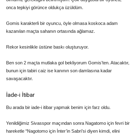
o
nca tepkiyi görünce oldukça üzüldüm.
Gomis
karakterli bir oyuncu, ö
yle olmasa koskoca adam
kazanılan maçta sahanın ortasında ağlamaz.
Rekor kesinlikle üstüne baskı oluşturuyor.
Ben son 2 maçta mutlaka gol bekliyorum
Gomis’ten
.
Atacaktır,
b
unun için tabiri caiz ise kanının son damlasına kadar
savaşacaktır.
İade-i İtibar
Bu arada bir iade-i itibar yapmak benim için farz oldu.
Yenildiğimiz
Sivasspor
maçından sonra
Nagatomo
için fevri bir
hareketle “Nagotomo için
İnter’in
S
abri
’si diyen kimdi, e
lini