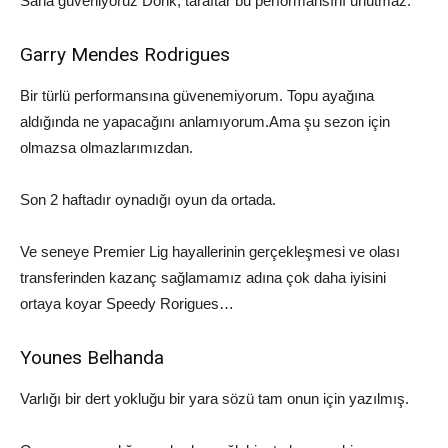
Sana güveniyoruz
Donk
, t
araftar bu performansını unutmaz.
Garry Mendes
Rodrigues
Bir türlü performansına güvenemiyorum.
Topu ayağına
aldığında ne yapacağını anlamıyorum.
Ama şu sezon için
olmazsa olmazlarımızdan.
Son 2 haftadır oynadığı oyun da ortada.
Ve seneye
Premier
Lig hayallerinin gerçekleşmesi ve olası
transferinden kazanç sağlamamız adına çok daha iyisini
ortaya koyar
Speedy
Rorigues
…
Younes
Belhanda
Varlığı bir dert yokluğu bir yara sözü tam onun için yazılmış.