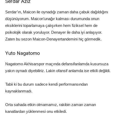
Serdar Aziz
Serdar
’ın,
Maicon
ile oynadığı zaman daha çabuk dağıldığını
düşünüyorum.
Maicon’un
ağır kalması durumunda onun
eksiklerini toparlamaya çalışırken hem fiziksel hem de
psikolojik olarak yoruluyor.
Denayer
ile daha iyi anlaşıyor.
Zaten bu sezon
Maicon-Denayer
tandemini hiç görmedik.
Yuto
Nagatomo
Nagatomo
Akhisarspor
maçında
defansif
anlamda kusursuza
yakın oynadı diyebiliriz. Lakin
ofansif
anlamda ise etkili değildi.
Tabii ki bu durum sadece kendi performansından
kaynaklanmadı.
Orta sahada etkin olmamamız,
rakibin zaman zaman
kanatlardan yüklenmesi onu etkiledi.