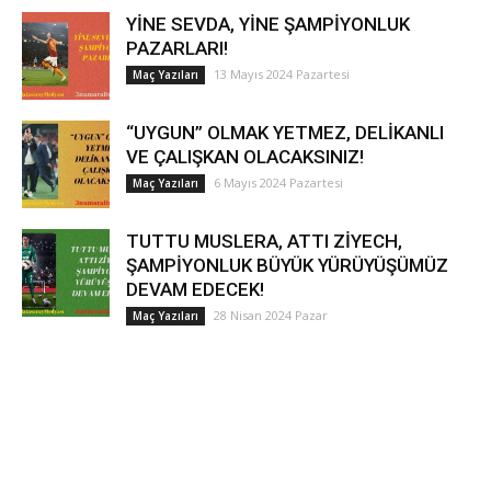
YİNE SEVDA, YİNE ŞAMPİYONLUK
PAZARLARI!
13 Mayıs 2024 Pazartesi
Maç Yazıları
“UYGUN” OLMAK YETMEZ, DELİKANLI
VE ÇALIŞKAN OLACAKSINIZ!
6 Mayıs 2024 Pazartesi
Maç Yazıları
TUTTU MUSLERA, ATTI ZİYECH,
ŞAMPİYONLUK BÜYÜK YÜRÜYÜŞÜMÜZ
DEVAM EDECEK!
28 Nisan 2024 Pazar
Maç Yazıları