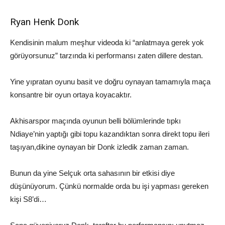
Ryan
Henk
Donk
Kendisinin malum meşhur videoda ki “anlatmaya gerek yok
görüyorsunuz” tarzında ki performansı zaten dillere destan.
Yine yıpratan oyunu basit ve doğru oynayan
tamamıyla
maça
konsantre
bir oyun ortaya koyacaktır.
Akhisarspor
maçında oyunun belli bölümlerinde tıpkı
Ndiaye’nin
yaptığı gibi topu kazandıktan sonra direkt topu ileri
taşıyan,
dikine oynayan bir
Donk
izledik zaman zaman.
Bu
nun
da yine Selçuk orta sahasının bir etkisi diye
düşünüyorum. Çünkü normalde orda bu işi yapması gereken
kişi S8’di…