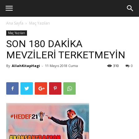
Ana Sayfa
Maç Yazıları
Maç Yazıları
SON 180 DAKİKA
MEVZİLERİ TERKETMEYİN
By
AllahKitapHagi
-
11 Mayıs 2018 Cuma
310
0