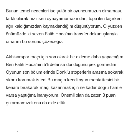
Bunun temel nedenleri ise
şutör
bir oyuncumuzun olmaması,
farklı olarak hızlı,
seri
oynayamamazından
,
topu ileri taşırken
ağır kaldığımızdan kaynaklandığını düşünüyorum. O yüzden
önümüzde ki sezon Fatih Hoca’nın transfer dokunuşlarıyla
umarım bu sorunu çözeceğiz.
Akhisarspor
maçı için son olarak bir ekleme daha yapacağım.
Ben Fatih Hoca’nın 5’li defansa döndüğünü pek görmedim.
Oyunun son bölümlerinde
Donk’u
stoperlerin arasına sokarak
skoru korumak
istedi.Bu
maçta kendi oyun
mentalitesini
bir
kenara bırakarak maçı kazanmak için ne kadar doğru hamle
varsa yaptığına inanıyorum. Önemli olan
da zaten 3 puan
çıkarmamızdı o
nu da elde ettik.