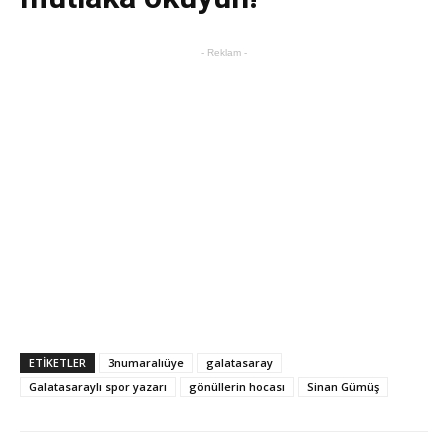
- Reklam -
ETIKETLER
3numaralıüye
galatasaray
Galatasaraylı spor yazarı
gönüllerin hocası
Sinan Gümüş