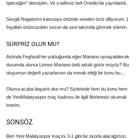
öpeceğim” demiştim. Ve o talihsiz
twit
Onedio’da
yayınlandı.
Sevgili
Nagatomo
kamuoyu önünde senden özür diliyorum :
)
İnşallah önümüzdeki sezon da seni takımda görmek isterim.
SÜRPRİZ OLUR MU?
Aslında
Feghouli’nin
yokluğunda eğer
Mariano
oynayabilecek
durumda olursa
Linnes-Mariano
önlü arkalı görür müyüz? Bu
oluşumun değerli yazarları
nın da merak ettiği bir konu bu…
Olursa acaba başarılı olur mu
?
Sizlerinde
hem bu konu hem
de
Yeni
Malatyaspor
maç kadrosu ile ilgili fikirlerinizi okumak
isterim.
SON
SÖZ
Ben Yeni
Malatyaspor
maçını 3-1 gibi bir skorla alacağımızı