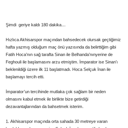
Şimdi geriye kaldı 180 dakika…
Hızlıca
Akhisarspor
maçından bahsedecek olursak geçtiğimiz
hafta yazmış olduğum maç önü yazısında da b
elirttiğim gibi
Fatih Hoca’nın s
ağ tarafta Sinan ile
Belhanda’nın
yerine de
Feghouli
ile başlamasını arzu etmiştim.
İmparator ise Sinan’ı
beklenildiğ
i üzere ilk 11 başlatmadı. Hoca
Selçuk İnan ile
başlamayı tercih etti.
İmparator’un tercihinde mutlaka çok sağlam bir neden
olmasını kabul etmek ile birlikte bize getirdiği
dezavantajlarından da bahsetmek isterim.
1.
Akhisarspor
maçı
nda o
rta sahada 30 metreye varan