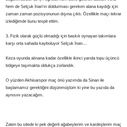
hem de Selçuk İnan’ın doldurması gereken alana kaydığı için
zaman zaman pozisyonunun dışına çıktı. Özellikle maçı tekrar
izlediğimde bunu tespit ettim.
3.
Fizik olarak güçlü olmadığı için baskılı oynayan takımlara
karşı orta sahada kayboluyor Selçuk İnan…
Keza oyu
nda alınana kadar özellikle ikinci yarı
da
topu üçüncü
b
ölgeye taşımakta oldukça zorlandık.
O yüzden
Akhisarspor
maç önü yazımda da Sinan ile
başlamamız gerektiğini düşünmüştüm ki yine bu yazıda da
aynısını yazacağım.
Zaten bu sitede ki pek değerli ağabeylerim ve kardeşlerim maç