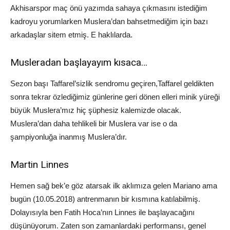
Akhisarspor
maç önü yazımda sahaya çıkmasını istediğim
kadroyu yorumlarken
Muslera’dan
bahsetmediğim için bazı
arkadaşlar sitem etmiş. E haklılarda.
Musleradan
başlayayım kısaca…
Sezon başı
Taffarel’sizlik
sendromu
geçiren,
Taffarel
geldikten
sonra tekrar özlediğimiz günlerine geri dönen elleri minik yüreği
büyük
Muslera
’
mız
hiç şüphesiz kalemizde olacak.
Muslera’dan
daha tehlikel
i bir
Muslera
var ise o da
ş
ampiyonluğa inanmış
Muslera
’
dır
.
Martin
Linnes
Hemen sağ
bek’e
göz atarsak ilk aklımıza gelen
Mariano
ama
bugün (10.05.2018) antrenmanın bir kısmına katılabilmiş.
Dolayısıyla ben Fatih Hoca’nın
Linnes
ile başlayacağını
düşünüyorum. Zaten son zamanlardaki performansı, genel