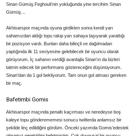
Sinan Gümüş.
Feghouli’nin
yokluğunda yine tercihim Sinan
Gümüş…
Akhisarspor
maçında oyuna girdikten sonra kendi yarı
sahamızdan aldığı topu rakip yarı sahaya taşıyarak yarattığı
bir pozisyon vardı. Bunları daha bilinçli ve dağılmadan
yaptığında ilk 11 seviyesine gelebilecek bir oyuncu olarak
görüyorum. İç sahanın verdiği avantajla Sinan’ın da bizleri
tatmin edecek bir performans göstereceğini düşünüyorum.
Sinan’dan da 1 gol bekliyorum. Tam onun gol atması gereken
bir maç.
Bafetimbi
Gomis
Akhisarspor
maçında penaltı kaçırması ve neredeyse boş
ka
leye topu gönderememesi sonucu
t
witterda
anlamsız bir
şekilde linç edildiğini gördüm. Önceki yazımda
Gomis’e
destek
olmamız gerektiğini
belirtmiştim
. Çok duygusal bir oyuncu
,