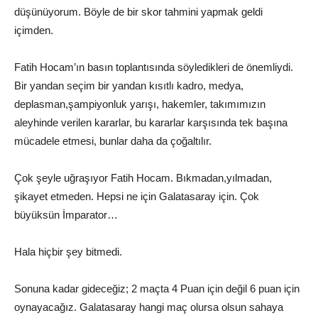
düşünüyorum.
Böyle de bir skor tahmini yapmak geldi
içimden.
Fatih
Hocam’ın
basın toplantısı
nda söyledikleri de önemliydi.
Bir yandan seçim bir yandan
kısıtlı
kadro,
medya,
deplasman
,
ş
ampiyonluk yarışı,
hakemler,
takımımızın
aleyhinde verilen kararlar,
bu kararlar karşısın
da tek başına
mücadele etmesi, b
unlar daha
da
çoğaltılır.
Çok şeyle uğraşıyor Fatih Hocam. Bıkmadan,
yılmadan,
şikayet
etmeden. Hepsi ne için Galatasaray için. Çok
büyüksün İmparator…
Hala hiçbir şey bitmedi.
Sonuna kadar gideceğiz;
2 maçta 4 Puan için değil 6 puan için
oynayacağız. Galatasaray hangi maç olursa olsun sahaya