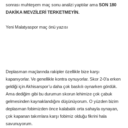
son
rası
muhteşem maç sonu analizi yaptılar ama
SON 180
DAKİKA MEVZİLERİ TERKETMEYİN
.
Yeni
Malatyaspor
maç önü yazısı
Deplasman maçlarında rakipler özellikle bize karşı
kapanıyorlar.
Ve genellikle kontra oynuyorlar. Skor 2-0’a erken
geldiği için
Akhisarspor’u
daha çok baskılı oynarken gördük.
Ama dediğim gibi bu durum
un
skorun lehimize çok çabuk
gelmesinden kaynaklandığını düşünüyorum. O yüzden bizim
deplasman
fobimizden önce kalabalık orta sahayla oynayan,
çok kapanan takımlara karşı fobimiz olduğu fikrini hala
savunuyorum.