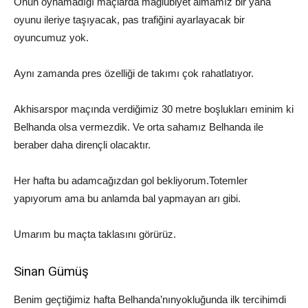
Onun oynamadığı maçlarda mağlubiyet almamız bir yana
oyunu ileriye taşıyacak,
pas trafiğini ayarlayacak bir
oyuncumuz yok.
Aynı zamanda
pres
özelliği de takımı çok rahatlatıyor.
Akhisarspor
maçında verdiğimiz 30 metre boşlukları eminim ki
Belhanda
olsa vermezdik. Ve orta sahamız
Belhanda
ile
beraber daha dirençli olacaktır.
Her hafta bu adamcağızdan gol bekliyorum.
Totemler
yapıyorum ama bu anlamda bal yapmayan arı gibi.
Umarım bu maçta taklasını görürüz.
Sinan Gümüş
Benim geçtiğimiz hafta
Belhanda’nın
yokluğun
da ilk tercihimdi