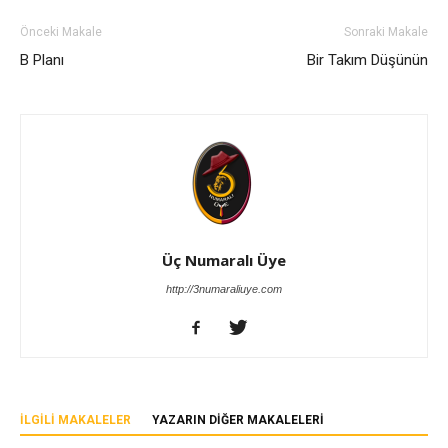
Önceki Makale
Sonraki Makale
B Planı
Bir Takım Düşünün
Üç Numaralı Üye
http://3numaraliuye.com
İLGILI MAKALELER
YAZARIN DIĞER MAKALELERI