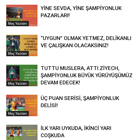
YİNE SEVDA, YİNE ŞAMPİYONLUK
PAZARLARI!
Maç Yazıları
“UYGUN” OLMAK YETMEZ, DELİKANLI
VE ÇALIŞKAN OLACAKSINIZ!
Maç Yazıları
TUTTU MUSLERA, ATTI ZİYECH,
ŞAMPİYONLUK BÜYÜK YÜRÜYÜŞÜMÜZ
DEVAM EDECEK!
Maç Yazıları
ÜÇ PUAN SERİSİ, ŞAMPİYONLUK
DELİSİ!
Maç Yazıları
İLK YARI UYKUDA, İKİNCİ YARI
COŞKUDA