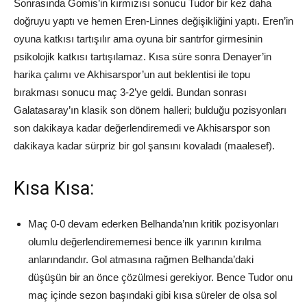
Sonrasında Gomis’in kırmızısı sonucu Tudor bir kez daha
doğruyu yaptı ve hemen Eren-Linnes değişikliğini yaptı. Eren’in
oyuna katkısı tartışılır ama oyuna bir santrfor girmesinin
psikolojik katkısı tartışılamaz. Kısa süre sonra Denayer’in
harika çalımı ve Akhisarspor’un aut beklentisi ile topu
bırakması sonucu maç 3-2’ye geldi. Bundan sonrası
Galatasaray’ın klasik son dönem halleri; bulduğu pozisyonları
son dakikaya kadar değerlendiremedi ve Akhisarspor son
dakikaya kadar sürpriz bir gol şansını kovaladı (maalesef).
Kısa Kısa:
Maç 0-0 devam ederken Belhanda’nın kritik pozisyonları
olumlu değerlendirememesi bence ilk yarının kırılma
anlarındandır. Gol atmasına rağmen Belhanda’daki
düşüşün bir an önce çözülmesi gerekiyor. Bence Tudor onu
maç içinde sezon başındaki gibi kısa süreler de olsa sol