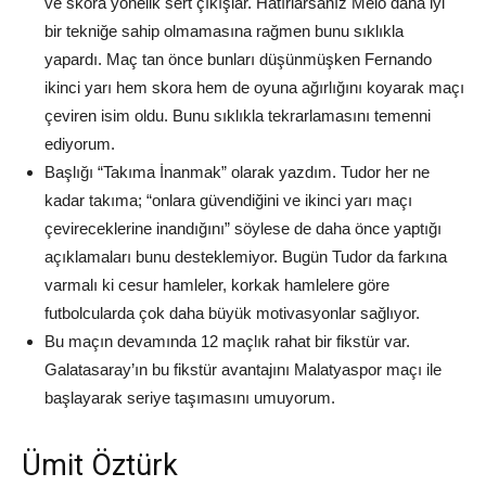
ve skora yönelik sert çıkışlar. Hatırlarsanız Melo daha iyi
bir tekniğe sahip olmamasına rağmen bunu sıklıkla
yapardı. Maç tan önce bunları düşünmüşken Fernando
ikinci yarı hem skora hem de oyuna ağırlığını koyarak maçı
çeviren isim oldu. Bunu sıklıkla tekrarlamasını temenni
ediyorum.
Başlığı “Takıma İnanmak” olarak yazdım. Tudor her ne
kadar takıma; “onlara güvendiğini ve ikinci yarı maçı
çevireceklerine inandığını” söylese de daha önce yaptığı
açıklamaları bunu desteklemiyor. Bugün Tudor da farkına
varmalı ki cesur hamleler, korkak hamlelere göre
futbolcularda çok daha büyük motivasyonlar sağlıyor.
Bu maçın devamında 12 maçlık rahat bir fikstür var.
Galatasaray’ın bu fikstür avantajını Malatyaspor maçı ile
başlayarak seriye taşımasını umuyorum.
Ümit Öztürk