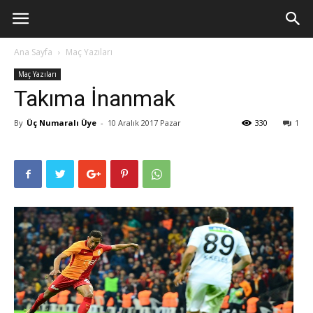
Ana Sayfa
Maç Yazıları
Maç Yazıları
Takıma İnanmak
By
Üç Numaralı Üye
-
10 Aralık 2017 Pazar
330
1