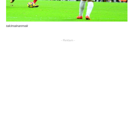
takimainanmak
- Reklam -