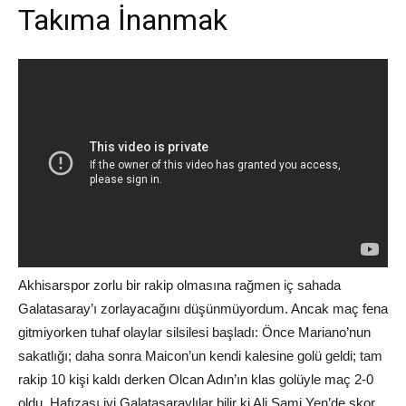
Takıma İnanmak
Akhisarspor zorlu bir rakip olmasına rağmen iç sahada
Galatasaray’ı zorlayacağını düşünmüyordum. Ancak maç fena
gitmiyorken tuhaf olaylar silsilesi başladı: Önce Mariano’nun
sakatlığı; daha sonra Maicon’un kendi kalesine golü geldi; tam
rakip 10 kişi kaldı derken Olcan Adın’ın klas golüyle maç 2-0
oldu. Hafızası iyi Galatasaraylılar bilir ki Ali Sami Yen’de skor