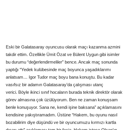
Eski bir Galatasaray oyuncusu olarak maçı kazanma azmini
takdir ettim. Özellikle Ümit Özat ve Bülent Uygun gibi isimler
bu durumu “değerlendirmeliler” bence. Ancak maç sonunda
yaptığı “Yedek kulübesinde maç boyunca yaşadıklarımı
anlatsam… Igor Tudor maç boyu bana konuştu. Bu kadar
vasıfsız bir adamın Galatasaray’da çalışması utanç
verici. Böyle ikinci sınıf hocaların burada teknik direktör olarak
görev almasına çok üzülüyorum. Ben ne zaman konuşsam
benle konuşuyor. Sana ne, kendi işine baksana” açıklamasını
kendisine yakıştıramadım. Üstüne “Hakem, bu oyunu nasıl
bozabilirim diye düşündü ve bir oyuncumuzu kırmızı kartla
dışarı attı” açıklaması tam bir facia. Hakem istese Olcan’ın