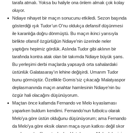
tarafa atmalı. Yoksa bu haliyle ona önlem almak çok kolay
oluyor.
Ndiaye nihayet bir maçın sonucunu etkiledi. Sezon başında
gösterdiği ışık Tudor’un O’nu oldukça defansif düşünmesi
ile karanlığa doğru dönmüştü. Bu maçın ikinci yarısıyla
birlikte ofansif özgürlüğün Ndiaye’nin üzerinde neler
yaptığını hepimiz gördük. Aslında Tudor gibi aklının bir
tarafında kontra atak olan bir takımda Ndiaye büyük şans.
Bu yerleşimi derbi maçlarda yapsaydı orta sahalardaki
üstünlük Galatasaray’ın lehine değişirdi. Umarım Tudor
bunu görmüştür. Özellikle Gomis’siz çıkacağı Malatyaspor
deplasmanında maçın anahtar hamlesinin Ndiaye’nin bu
özgür hali olacağını düşünüyorum.
Maçtan önce kafamda Fernando ve Melo kıyaslaması
yaparken buldum kendimi. Fernando’nun futbolcu olarak
Melo’ya göre üstün olduğunu düşünüyorum; ama Fernando
da Melo’ya göre eksik olanın maça oyun katkısı değil skor