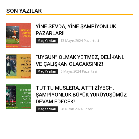
SON YAZILAR
YİNE SEVDA, YİNE ŞAMPİYONLUK
PAZARLARI!
13 Mayıs 2024 Pazartesi
Maç Yazıları
“UYGUN” OLMAK YETMEZ, DELİKANLI
VE ÇALIŞKAN OLACAKSINIZ!
6 Mayıs 2024 Pazartesi
Maç Yazıları
TUTTU MUSLERA, ATTI ZİYECH,
ŞAMPİYONLUK BÜYÜK YÜRÜYÜŞÜMÜZ
DEVAM EDECEK!
28 Nisan 2024 Pazar
Maç Yazıları