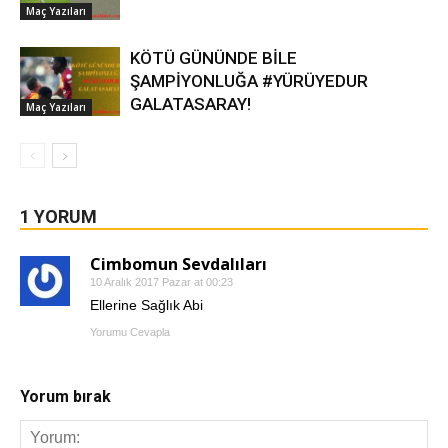
Maç Yazıları
KÖTÜ GÜNÜNDE BİLE
ŞAMPİYONLUĞA #YÜRÜYEDUR
GALATASARAY!
Maç Yazıları
1 YORUM
Cimbomun Sevdalıları
10 Aralık 2017 Pazar at 00:23
Ellerine Sağlık Abi
Yorumu Cevapla
Yorum bırak