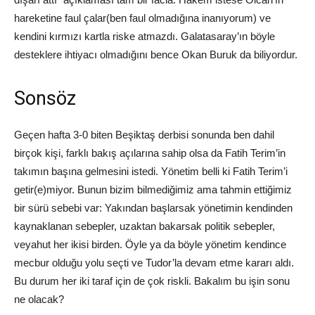
hareketine faul çalar(ben faul olmadığına inanıyorum) ve
kendini kırmızı kartla riske atmazdı. Galatasaray’ın böyle
desteklere ihtiyacı olmadığını bence Okan Buruk da biliyordur.
Sonsöz
Geçen hafta 3-0 biten Beşiktaş derbisi sonunda ben dahil
birçok kişi, farklı bakış açılarına sahip olsa da Fatih Terim’in
takımın başına gelmesini istedi. Yönetim belli ki Fatih Terim’i
getir(e)miyor. Bunun bizim bilmediğimiz ama tahmin ettiğimiz
bir sürü sebebi var: Yakından başlarsak yönetimin kendinden
kaynaklanan sebepler, uzaktan bakarsak politik sebepler,
veyahut her ikisi birden. Öyle ya da böyle yönetim kendince
mecbur olduğu yolu seçti ve Tudor’la devam etme kararı aldı.
Bu durum her iki taraf için de çok riskli. Bakalım bu işin sonu
ne olacak?