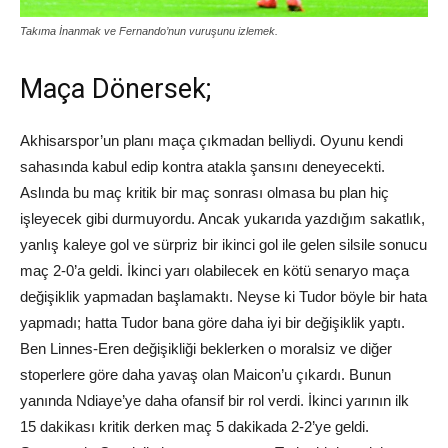
Takıma İnanmak ve Fernando’nun vuruşunu izlemek.
Maça Dönersek;
Akhisarspor’un planı maça çıkmadan belliydi. Oyunu kendi
sahasında kabul edip kontra atakla şansını deneyecekti.
Aslında bu maç kritik bir maç sonrası olmasa bu plan hiç
işleyecek gibi durmuyordu. Ancak yukarıda yazdığım sakatlık,
yanlış kaleye gol ve sürpriz bir ikinci gol ile gelen silsile sonucu
maç 2-0’a geldi. İkinci yarı olabilecek en kötü senaryo maça
değişiklik yapmadan başlamaktı. Neyse ki Tudor böyle bir hata
yapmadı; hatta Tudor bana göre daha iyi bir değişiklik yaptı.
Ben Linnes-Eren değişikliği beklerken o moralsiz ve diğer
stoperlere göre daha yavaş olan Maicon’u çıkardı. Bunun
yanında Ndiaye’ye daha ofansif bir rol verdi. İkinci yarının ilk
15 dakikası kritik derken maç 5 dakikada 2-2’ye geldi.