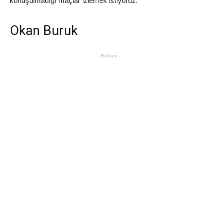
konuşulmadığı maçlar izlemek istiyoruz.
Okan Buruk
- Reklam -