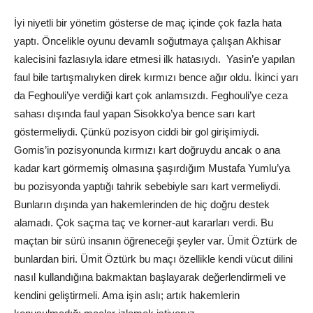
İyi niyetli bir yönetim gösterse de maç içinde çok fazla hata
yaptı. Öncelikle oyunu devamlı soğutmaya çalışan Akhisar
kalecisini fazlasıyla idare etmesi ilk hatasıydı. Yasin’e yapılan
faul bile tartışmalıyken direk kırmızı bence ağır oldu. İkinci yarı
da Feghouli’ye verdiği kart çok anlamsızdı. Feghouli’ye ceza
sahası dışında faul yapan Sisokko’ya bence sarı kart
göstermeliydi. Çünkü pozisyon ciddi bir gol girişimiydi.
Gomis’in pozisyonunda kırmızı kart doğruydu ancak o ana
kadar kart görmemiş olmasına şaşırdığım Mustafa Yumlu’ya
bu pozisyonda yaptığı tahrik sebebiyle sarı kart vermeliydi.
Bunların dışında yan hakemlerinden de hiç doğru destek
alamadı. Çok saçma taç ve korner-aut kararları verdi. Bu
maçtan bir sürü insanın öğreneceği şeyler var. Ümit Öztürk de
bunlardan biri. Ümit Öztürk bu maçı özellikle kendi vücut dilini
nasıl kullandığına bakmaktan başlayarak değerlendirmeli ve
kendini geliştirmeli. Ama işin aslı; artık hakemlerin