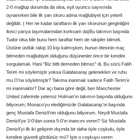
2-0 mağlup durumda da olsa, eşit oyuncu sayısında
oynanırken bile ilk yarı skoru adına mağlubiyet için yeterli
değildir. ( Her ne kadar taraftarın ilk yarı skorunun gerginliğini
ikinci yarıya taşımalarından korksam da)Bu takımın başında
Tudor olsa bile bunu hem taraftar hem de rakipler bilmeli.
Üstüne üstlük rakip 10 kişi kalmışken, bunun ötesinin maç
bitmeden mağlubiyet olduğunu düşünenler önce bir kendini
sorgulamalı. Hani “Biz bitti demeden bitmez” di. Bu sözü Fatih
Terim mi söylemiştir yoksa Galatasaray gelenekleri ve ruhu
mu O’na söyletmiştir? Takıma inanmak sadece Fatih Terim’e
mi inanmaktır? Dar açı bana göre değil, ben Manchester
United zaferinde yetersiz Holman’ın takımın başında olduğunu
biliyorum; Monaco’yu elediğimizde Galatasaray’ın başında
genç Mustafa Denizli’nin olduğunu biliyorum. Neydi Mustafa
Denizli’ye 3-0’dan sonra 5-0’ın inancını veren? Siz Mustafa
Denizli’yi ilk iki gelişinin dışında bir daha öyle coşkulu, öyle
kendine güvenli gördünüz mü? İşte o coşkuyu veren