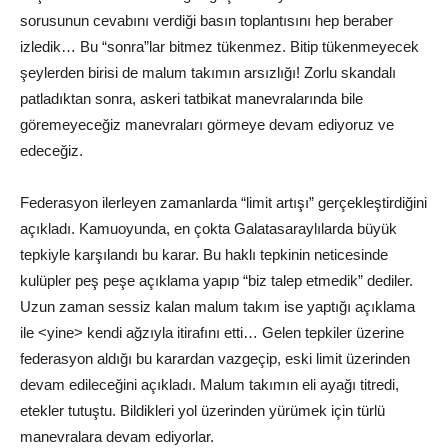
sorusunun cevabını verdiği basın toplantısını hep beraber
izledik… Bu “sonra”lar bitmez tükenmez. Bitip tükenmeyecek
şeylerden birisi de malum takımın arsızlığı! Zorlu skandalı
patladıktan sonra, askeri tatbikat manevralarında bile
göremeyeceğiz manevraları görmeye devam ediyoruz ve
edeceğiz.
Federasyon ilerleyen zamanlarda “limit artışı” gerçekleştirdiğini
açıkladı. Kamuoyunda, en çokta Galatasaraylılarda büyük
tepkiyle karşılandı bu karar. Bu haklı tepkinin neticesinde
kulüpler peş peşe açıklama yapıp “biz talep etmedik” dediler.
Uzun zaman sessiz kalan malum takım ise yaptığı açıklama
ile <yine> kendi ağzıyla itirafını etti… Gelen tepkiler üzerine
federasyon aldığı bu karardan vazgeçip, eski limit üzerinden
devam edileceğini açıkladı. Malum takımın eli ayağı titredi,
etekler tutuştu. Bildikleri yol üzerinden yürümek için türlü
manevralara devam ediyorlar.