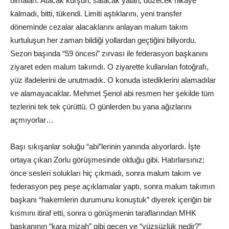
olmaları. Atacak kurşun, satacak yalan, düzecek hikaye
kalmadı, bitti, tükendi. Limiti aştıklarını, yeni transfer
döneminde cezalar alacaklarını anlayan malum takım
kurtuluşun her zaman bildiği yollardan geçtiğini biliyordu.
Sezon başında “59 öncesi” zırvası ile federasyon başkanını
ziyaret eden malum takımdı. O ziyarette kullanılan fotoğrafı,
yüz ifadelerini de unutmadık. O konuda istediklerini alamadılar
ve alamayacaklar. Mehmet Şenol abi resmen her şekilde tüm
tezlerini tek tek çürüttü. O günlerden bu yana ağızlarını
açmıyorlar…
Başı sıkışanlar soluğu “abi”lerinin yanında alıyorlardı. İşte
ortaya çıkan Zorlu görüşmesinde olduğu gibi. Hatırlarsınız;
önce sesleri solukları hiç çıkmadı, sonra malum takım ve
federasyon peş peşe açıklamalar yaptı, sonra malum takımın
başkanı “hakemlerin durumunu konuştuk” diyerek içeriğin bir
kısmını itiraf etti, sonra o görüşmenin taraflarından MHK
başkanının “kara mizah” gibi geçen ve “yüzsüzlük nedir?”