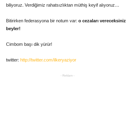
biliyoruz. Verdiğimiz rahatsızlıktan müthiş keyif alıyoruz…
Bitirirken federasyona bir notum var:
o cezaları vereceksiniz
beyler!
Cimbom başı dik yürür!
twitter:
http://twitter.com/ilkeryaziyor
- Reklam -