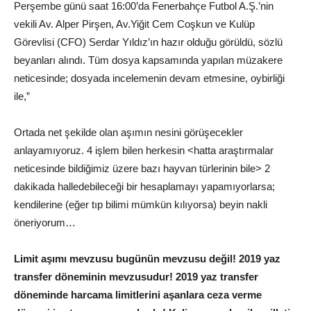
Perşembe günü saat 16:00’da Fenerbahçe Futbol A.Ş.’nin
vekili Av. Alper Pirşen, Av.Yiğit Cem Coşkun ve Kulüp
Görevlisi (CFO) Serdar Yıldız’ın hazır olduğu görüldü, sözlü
beyanları alındı. Tüm dosya kapsamında yapılan müzakere
neticesinde; dosyada incelemenin devam etmesine, oybirliği
ile,”
Ortada net şekilde olan aşımın nesini görüşecekler
anlayamıyoruz. 4 işlem bilen herkesin <hatta araştırmalar
neticesinde bildiğimiz üzere bazı hayvan türlerinin bile> 2
dakikada halledebileceği bir hesaplamayı yapamıyorlarsa;
kendilerine (eğer tıp bilimi mümkün kılıyorsa) beyin nakli
öneriyorum…
Limit aşımı mevzusu bugünün mevzusu değil! 2019 yaz
transfer döneminin mevzusudur! 2019 yaz transfer
döneminde harcama limitlerini aşanlara ceza verme