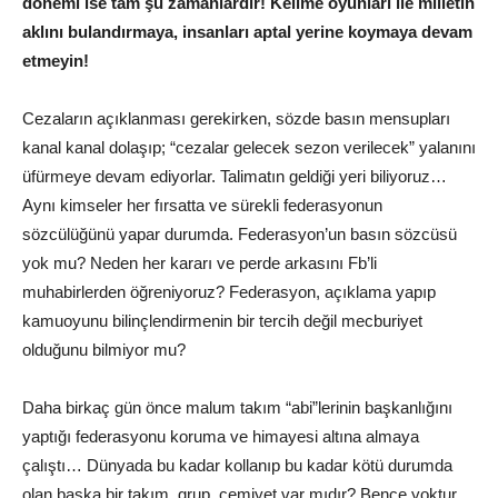
dönemi ise tam şu zamanlardır! Kelime oyunları ile milletin
aklını bulandırmaya, insanları aptal yerine koymaya devam
etmeyin!
Cezaların açıklanması gerekirken, sözde basın mensupları
kanal kanal dolaşıp; “cezalar gelecek sezon verilecek” yalanını
üfürmeye devam ediyorlar. Talimatın geldiği yeri biliyoruz…
Aynı kimseler her fırsatta ve sürekli federasyonun
sözcülüğünü yapar durumda. Federasyon’un basın sözcüsü
yok mu? Neden her kararı ve perde arkasını Fb’li
muhabirlerden öğreniyoruz? Federasyon, açıklama yapıp
kamuoyunu bilinçlendirmenin bir tercih değil mecburiyet
olduğunu bilmiyor mu?
Daha birkaç gün önce malum takım “abi”lerinin başkanlığını
yaptığı federasyonu koruma ve himayesi altına almaya
çalıştı… Dünyada bu kadar kollanıp bu kadar kötü durumda
olan başka bir takım, grup, cemiyet var mıdır? Bence yoktur.