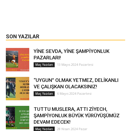
SON YAZILAR
YİNE SEVDA, YİNE ŞAMPİYONLUK
PAZARLARI!
13 Mayıs 2024 Pazartesi
Maç Yazıları
“UYGUN” OLMAK YETMEZ, DELİKANLI
VE ÇALIŞKAN OLACAKSINIZ!
6 Mayıs 2024 Pazartesi
Maç Yazıları
TUTTU MUSLERA, ATTI ZİYECH,
ŞAMPİYONLUK BÜYÜK YÜRÜYÜŞÜMÜZ
DEVAM EDECEK!
28 Nisan 2024 Pazar
Maç Yazıları