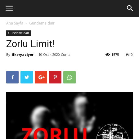
Ana Sayfa
Gündeme dair
Gündeme dair
Zorlu Limit!
By
ilkeryaziyor
-
10 Ocak 2020 Cuma
1575
0