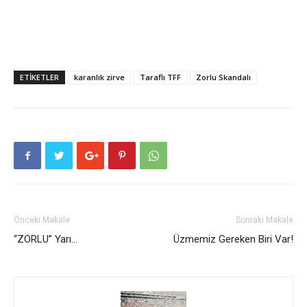
ETIKETLER
karanlık zirve
Taraflı TFF
Zorlu Skandalı
Önceki Makale
Sonraki Makale
“ZORLU” Yarı…
Üzmemiz Gereken Biri Var!