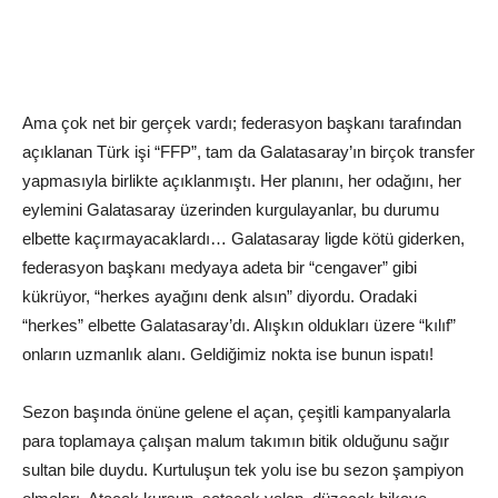
Ama çok net bir gerçek vardı; federasyon başkanı tarafından
açıklanan Türk işi “FFP”, tam da Galatasaray’ın birçok transfer
yapmasıyla birlikte açıklanmıştı. Her planını, her odağını, her
eylemini Galatasaray üzerinden kurgulayanlar, bu durumu
elbette kaçırmayacaklardı… Galatasaray ligde kötü giderken,
federasyon başkanı medyaya adeta bir “cengaver” gibi
kükrüyor, “herkes ayağını denk alsın” diyordu. Oradaki
“herkes” elbette Galatasaray’dı. Alışkın oldukları üzere “kılıf”
onların uzmanlık alanı. Geldiğimiz nokta ise bunun ispatı!
Sezon başında önüne gelene el açan, çeşitli kampanyalarla
para toplamaya çalışan malum takımın bitik olduğunu sağır
sultan bile duydu. Kurtuluşun tek yolu ise bu sezon şampiyon